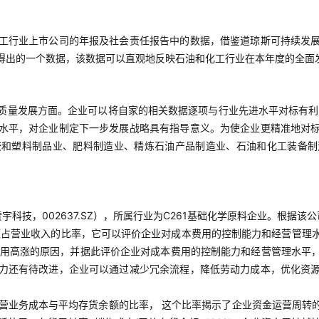
工行业上市公司的年报及社会责任报告中的数据，借鉴道琼斯可持续发
得出的一个数据，该数据可以直观地反映石油和化工行业在本年度的全面
质量发展方面。企业可以将自家的相关数据逐项与行业先进水平对标有利
水平，对企业制定下一步发展战略具有指导意义。为使企业更精准地对
胶和塑料制品业、肥料制造业、精炼石油产品制造业、石油和化工装备制
科技，002637.SZ），所属行业为C261基础化学原料企业。根据该
占营业收入的比率，它可以评价企业对成本费用的控制能力和经营管理水平
本费用高涨的原因，并据此评价企业对成本费用的控制能力和经营管理水平
力还有待改进，企业可以通过减少冗余流程，降低劳动力成本，优化资
营业务成本与平均存货余额的比率， 这个比率揭示了企业资金运营周转