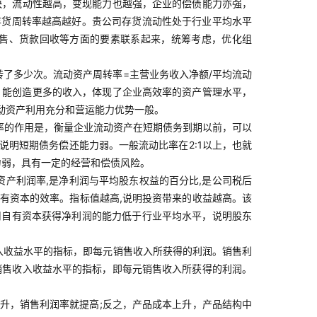
越快，流动性越高，变现能力也越强，企业的偿债能力亦强，
存货周转率越高越好。贵公司存货流动性处于行业平均水平
售、货款回收等方面的要素联系起来，统筹考虑，优化组
了多少次。流动资产周转率=主营业务收入净额/平均流动
，能创造更多的收入，体现了企业高效率的资产管理水平，
动资产利用充分和营运能力优势一般。
比率的作用是，衡量企业流动资产在短期债务到期以前，可以
明短期债务偿还能力弱。一般流动比率在2:1以上，也就
力弱，具有一定的经营和偿债风险。
净资产利润率,是净利润与平均股东权益的百分比,是公司税后
用自有资本的效率。指标值越高,说明投资带来的收益越高。该
司自有资本获得净利润的能力低于行业平均水平，说明股东
入收益水平的指标，即每元销售收入所获得的利润。销售利
映销售收入收益水平的指标，即每元销售收入所获得的利润。
升，销售利润率就提高;反之，产品成本上升，产品结构中