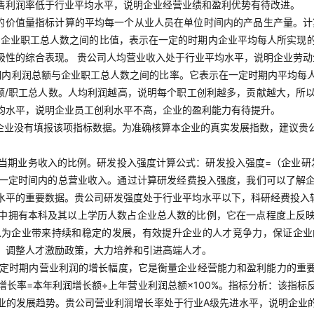
售利润率低于行业平均水平，说明企业经营业绩和盈利优势有待改进。
品的价值量指标计算的平均每一个从业人员在单位时间内的产品生产量。计
与企业职工总人数之间的比值，表示在一定的时期内企业平均每人所实现
极性的综合表现。 贵公司人均营业收入处于行业平均水平，说明企业劳
期内利润总额与企业职工总人数之间的比率。它表示在一定时期内平均每
额/职工总人数。人均利润越高，说明每个职工创利越多，贡献越大，所
均水平，说明企业员工创利水平不高，企业的盈利能力有待提升。
企业没有填报该项指标数据。为准确核算本企业的真实发展指数，建议贵
当期业务收入的比例。研发投入强度计算公式：研发投入强度=（企业研发
一定时间内的总营业收入。通过计算研发经费投入强度，我们可以了解
水平的重要数据。贵公司研发强度处于行业平均水平以下，科研经费投入
中拥有本科及其以上学历人数占企业总人数的比例，它在一点程度上反
以为企业带来持续和稳定的发展，有效提升企业的人才竞争力，保证企业
，调整人才激励政策，大力培养和引进高端人才。
定时期内营业利润的增长幅度，它是衡量企业经营能力和盈利能力的重
长率=本年利润增长额÷上年营业利润总额×100%。指标分析：该指
业的发展趋势。贵公司营业利润增长率处于行业A级先进水平，说明企业