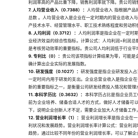
利润率高的产品比重下降，销售利润率就下降。贵公司销
7. 人均营业收入（0.7388）：
人均营业收入 指根据产
总数 。人均营业收入是企业在一定时期内的营业总收入
产技术水平、经营管理水平、职工技术熟练程度和劳动积
8. 人均利润（0.3712）：
人均利润率是指企业在一定时
业经济效益的综合性指标。计算公式：人均利润=利润总
是考核劳动效率的重要指标。贵公司人均利润低于行业平
9. 专利比（0）：
贵公司该项指标计算结果为零，可能是
确计算出企业实际的发展指数。
10. 研发强度（0.1027）：
研发强度是指企业研发投入占
一定时间内用于研发的支出。企业总营业收入是指企业在
新的重要指标之一，是衡量公司研发经费投入情况和管理
11. 本科学历比（0.3632）：
本科学历占比是指企业员工
前为企业培养、储备合适人才的方式，做好人才储备可
下，说明企业创新人才不足，需要企业加大人才储备工作
12. 营业利润增长率（1）：
营业利润增长率是指企业在一
利状况和发展趋势。营业利润增长率计算公式：营业利润增
趋势，通过比较不同年份的营业利润增长率，可以了解企