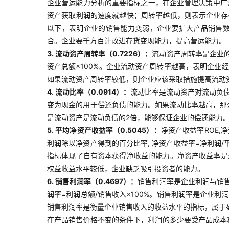
企业营运能力分析的重要指标之一，在企业管理决策中广泛
资产获取利润的速度就越快；周转率越低，则表示企业存
以下，表明企业的销售能力变弱，企业要扩大产品销售
合。企业要千方百计改进存货变现能力，提高营运能力。
3. 流动资产周转率（0.7226）：
流动资产周转率是企业
资产总额×100%。企业流动资产周转率越高，表明企
如果流动资产周转率较低，则企业应该采取措施提高流动
4. 流动比率（0.0914）：
流动比率是流动资产对流动负债
变为现金的用于偿还负债的能力。如果流动比率越高，那
是流动资产是流动负债的2倍，能够保证企业的偿还能力
5. 平均净资产收益率（0.5045）：
净资产收益率ROE,
利润除以净资产得到的百分比率, 净资产收益率=净利润/
指标体现了自有资本获得净收益的能力。净资产收益率是
权益收益水平较低，企业缺乏吸引投资者的能力。
6. 销售利润率（0.4697）：
销售利润率是企业利润与销
润率=利润总额/销售收入×100%。销售利润率是企业
销售利润率是衡量企业销售收入的收益水平的指标，属于
在产品销售价格不变的条件下，利润的多少要受产品成本