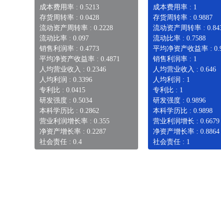
成本费用率 : 0.5213
成本费用率 : 1
存货周转率 : 0.0428
存货周转率 : 0.9887
流动资产周转率 : 0.2228
流动资产周转率 : 0.84
流动比率 : 0.097
流动比率 : 0.7588
销售利润率 : 0.4773
平均净资产收益率 : 0.9
平均净资产收益率 : 0.4871
销售利润率 : 1
人均营业收入 : 0.2346
人均营业收入 : 0.646
人均利润 : 0.3396
人均利润 : 1
专利比 : 0.0415
专利比 : 1
研发强度 : 0.5034
研发强度 : 0.9896
本科学历比 : 0.2862
本科学历比 : 0.9898
营业利润增长率 : 0.355
营业利润增长 : 0.6679
净资产增长率 : 0.2287
净资产增长率 : 0.8864
社会责任 : 0.4
社会责任 : 1