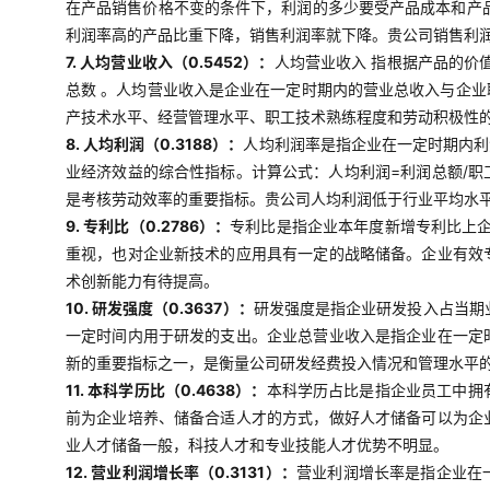
在产品销售价格不变的条件下，利润的多少要受产品成本和产
利润率高的产品比重下降，销售利润率就下降。贵公司销售利
7. 人均营业收入（0.5452）：
人均营业收入 指根据产品的价
总数 。人均营业收入是企业在一定时期内的营业总收入与企
产技术水平、经营管理水平、职工技术熟练程度和劳动积极性的
8. 人均利润（0.3188）：
人均利润率是指企业在一定时期内利
业经济效益的综合性指标。计算公式：人均利润=利润总额/
是考核劳动效率的重要指标。贵公司人均利润低于行业平均水
9. 专利比（0.2786）：
专利比是指企业本年度新增专利比上企
重视，也对企业新技术的应用具有一定的战略储备。企业有效
术创新能力有待提高。
10. 研发强度（0.3637）：
研发强度是指企业研发投入占当期
一定时间内用于研发的支出。企业总营业收入是指企业在一定
新的重要指标之一，是衡量公司研发经费投入情况和管理水平
11. 本科学历比（0.4638）：
本科学历占比是指企业员工中拥
前为企业培养、储备合适人才的方式，做好人才储备可以为企
业人才储备一般，科技人才和专业技能人才优势不明显。
12. 营业利润增长率（0.3131）：
营业利润增长率是指企业在