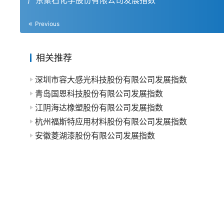
广东聚石化学股份有限公司发展指数
Previous
相关推荐
深圳市容大感光科技股份有限公司发展指数
青岛国恩科技股份有限公司发展指数
江阴海达橡塑股份有限公司发展指数
杭州福斯特应用材料股份有限公司发展指数
安徽菱湖漆股份有限公司发展指数