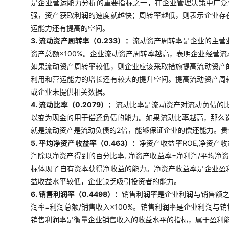
是企业营运能力分析的重要指标之一，在企业管理决策中广泛使
强，资产获取利润的速度就越快；周转率越低，则表示企业存
运能力还有提高的空间。
3. 流动资产周转率（0.233）：
流动资产周转率是企业的主营
资产总额×100%。企业流动资产周转率越高，表明企业经营
如果流动资产周转率较低，则企业应该采取措施提高流动资产
利用和营运能力的增长还有较大的提升空间。提高流动资产周
或企业未提供相关数据。
4. 流动比率（0.2079）：
流动比率是流动资产对流动负债的比
以变为现金的用于偿还负债的能力。如果流动比率越高，那么说
就是流动资产是流动负债的2倍，能够保证企业的偿还能力。
5. 平均净资产收益率（0.463）：
净资产收益率ROE,净资产
润除以净资产得到的百分比率, 净资产收益率=净利润/平均净
标体现了自有资本获得净收益的能力。净资产收益率是企业盈
益收益水平较低，企业缺乏吸引投资者的能力。
6. 销售利润率（0.4498）：
销售利润率是企业利润与销售额
润率=利润总额/销售收入×100%。销售利润率是企业利润
销售利润率是衡量企业销售收入的收益水平的指标，属于盈利