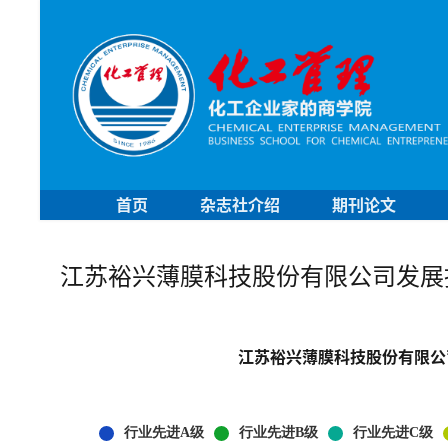
首页
杂志社介绍
期刊论文
江苏裕兴薄膜科技股份有限公司发展
江苏裕兴薄膜科技股份有限公