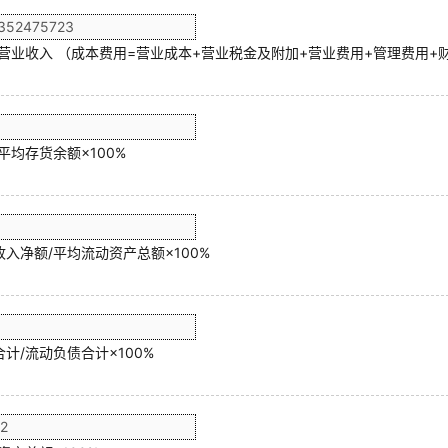
/营业收入 （成本费用=营业成本+营业税金及附加+营业费用+管理费用+
平均存货余额×100%
入净额/平均流动资产总额×100%
计/流动负债合计×100%