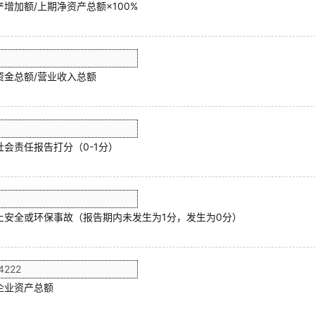
增加额/上期净资产总额×100%
资金总额/营业收入总额
社会责任报告打分（0-1分）
上安全或环保事故（报告期内未发生为1分，发生为0分）
企业资产总额