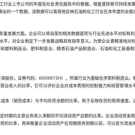
工行业上市公司的年报及社会责任报告中的数据，借鉴道琼斯可持续发
得出的一个数据，该数据可以直观地反映石油和化工行业在本年度的全面
质量发展方面。企业可以将自家的相关数据逐项与行业先进水平对标有利
水平，对企业制定下一步发展战略具有指导意义。为使企业更精准地对
胶和塑料制品业、肥料制造业、精炼石油产品制造业、石油和化工装备制
股份，证券代码：600997.SH），所属行业为基础化学原料制造业。
占营业收入的比率，它可以评价企业对成本费用的控制能力和经营管理水
业成本（销货成本）与平均存货余额的比率。用于反映存货的周转速度。
定时期内主营业务收入净额同平均流动资产总额的比率。企业流动资金周
负债的比率，用来衡量企业流动资产在短期债务到期以前，可以变为现金