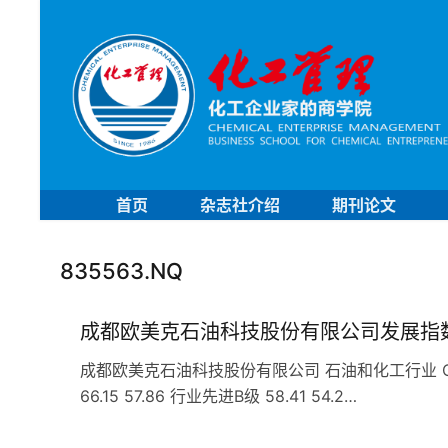
首页
杂志社介绍
期刊论文
835563.NQ
成都欧美克石油科技股份有限公司发展指
成都欧美克石油科技股份有限公司 石油和化工行业 C26
66.15 57.86 行业先进B级 58.41 54.2…