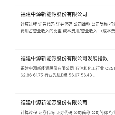
福建中源新能源股份有限公司
计算过程 证券代码 证券代码 公司简称 公司简称 行
费用占营业收入的比重 成本费用/营业收入 （成本费
福建中源新能源股份有限公司发展指数
福建中源新能源股份有限公司 石油和化工行业 C251精炼
62.86 61.75 行业先进B级 56.67 56.43 …
福建中源新能源股份有限公司
计算过程 证券代码 证券代码 公司简称 公司简称 行