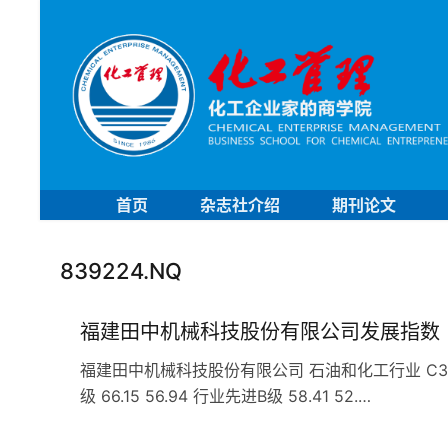
首页
杂志社介绍
期刊论文
839224.NQ
福建田中机械科技股份有限公司发展指数
福建田中机械科技股份有限公司 石油和化工行业 C35石
级 66.15 56.94 行业先进B级 58.41 52.…