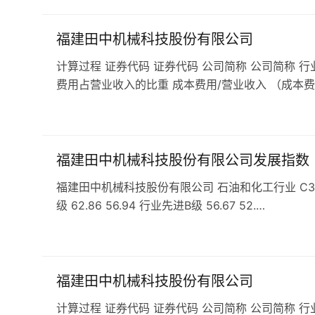
福建田中机械科技股份有限公司
计算过程 证券代码 证券代码 公司简称 公司简称 行
费用占营业收入的比重 成本费用/营业收入 （成本费
福建田中机械科技股份有限公司发展指数
福建田中机械科技股份有限公司 石油和化工行业 C35石
级 62.86 56.94 行业先进B级 56.67 52.…
福建田中机械科技股份有限公司
计算过程 证券代码 证券代码 公司简称 公司简称 行