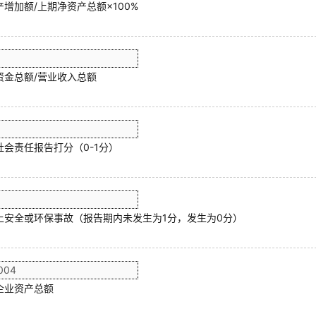
增加额/上期净资产总额×100%
资金总额/营业收入总额
社会责任报告打分（0-1分）
上安全或环保事故（报告期内未发生为1分，发生为0分）
企业资产总额