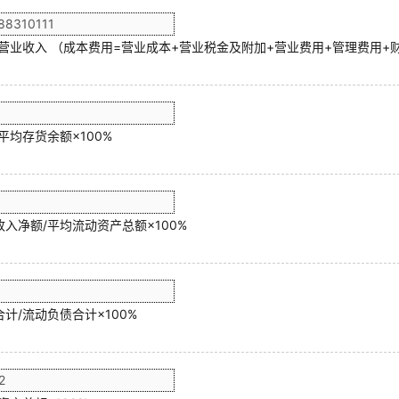
/营业收入 （成本费用=营业成本+营业税金及附加+营业费用+管理费用+
平均存货余额×100%
入净额/平均流动资产总额×100%
计/流动负债合计×100%