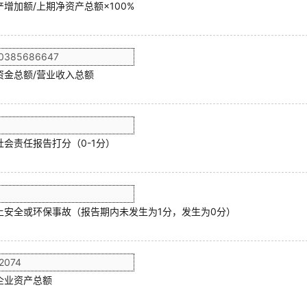
增加额/上期净资产总额×100%
资金总额/营业收入总额
社会责任报告打分（0-1分）
上安全或环保事故（报告期内未发生为1分，发生为0分）
企业资产总额