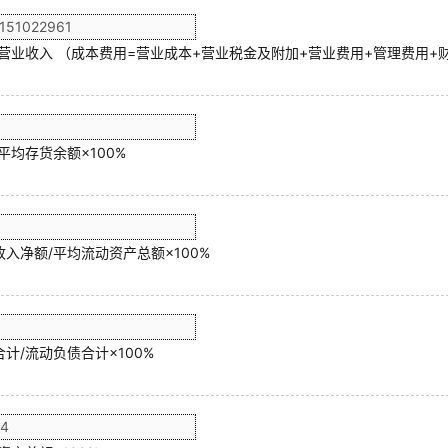
/营业收入 （成本费用=营业成本+营业税金及附加+营业费用+管理费用+
平均存货余额×100%
入净额/平均流动资产总额×100%
计/流动负债合计×100%