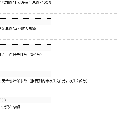
增加额/上期净资产总额×100%
资金总额/营业收入总额
社会责任报告打分（0-1分）
上安全或环保事故（报告期内未发生为1分，发生为0分）
企业资产总额