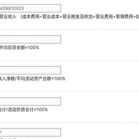
/营业收入 （成本费用=营业成本+营业税金及附加+营业费用+管理费用+
平均存货余额×100%
入净额/平均流动资产总额×100%
计/流动负债合计×100%