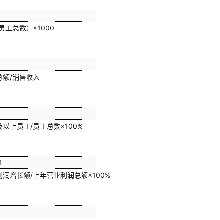
员工总数）×1000
总额/销售收入
以上员工/员工总数×100%
润增长额/上年营业利润总额×100%