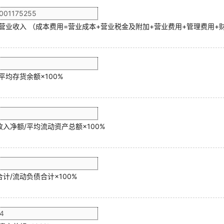
/营业收入 （成本费用=营业成本+营业税金及附加+营业费用+管理费用+
平均存货余额×100%
入净额/平均流动资产总额×100%
计/流动负债合计×100%