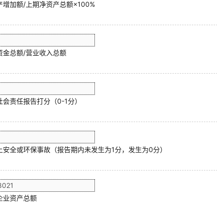
增加额/上期净资产总额×100%
资金总额/营业收入总额
社会责任报告打分（0-1分）
上安全或环保事故（报告期内未发生为1分，发生为0分）
企业资产总额