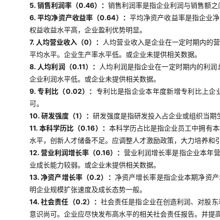
5. 销售利润率（0.46）：
销售利润率是指企业利润与销售额之
6. 平均净资产收益率（0.64）：
平均净资产收益率是指企业净
权益收益水平高，企业盈利优势明显。
7. 人均营业收入（0）：
人均营业收入是企业在一定时期内的
平均水平。企业生产率水平低。或企业未提供相关数据。
8. 人均利润（0.11）：
人均利润是指企业在一定时期内的利润
企业利润水平低。或企业未提供相关数据。
9. 专利比（0.02）：
专利比是指企业本年度新增专利比上企
可。
10. 研发强度（1）：
研发强度是指研发投入占企业或组织当期
11. 本科学历比（0.16）：
本科学历占比是指企业员工中拥有本
水平，创新人才储备不足。应调整人才激励政策，大力培养和
12. 营业利润增长率（0.16）：
营业利润增长率是指企业本年
业成长能力较弱。或企业未提供相关数据。
13. 净资产增长率（0.2）：
净资产增长率是指企业本期净资产
明企业规模扩张速度及成长态势一般。
14. 社会责任（0.2）：
社会责任是指企业在创造利润、对股东
意识尚可。企业应尽快发布高水平的相关社会责任报告。并提