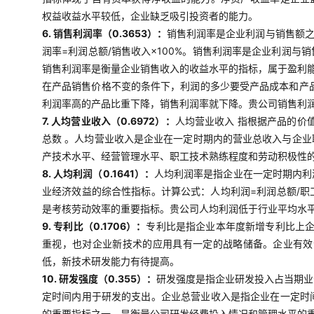
权益收益水平较低，企业缺乏吸引投资者的能力。
6. 销售利润率（0.3653）：
销售利润率是企业利润与销售额
润率=利润总额/销售收入×100%。销售利润率是企业利润
销售利润率是衡量企业销售收入的收益水平的指标，属于盈利
在产品销售价格不变的条件下，利润的多少要受产品成本和产
利润率高的产品比重下降，销售利润率就下降。贵公司销售利
7. 人均营业收入（0.6972）：
人均营业收入 指根据产品的价
总数 。人均营业收入是企业在一定时期内的营业总收入与企
产技术水平、经营管理水平、职工技术熟练程度和劳动积极性的
8. 人均利润（0.1641）：
人均利润率是指企业在一定时期内利
业经济效益的综合性指标。计算公式：人均利润=利润总额/
是考核劳动效率的重要指标。贵公司人均利润低于行业平均水
9. 专利比（0.1706）：
专利比是指企业本年度新增专利比上企
重视，也对企业新技术的应用具有一定的战略储备。企业有效
低，新技术研发能力有待提高。
10. 研发强度（0.355）：
研发强度是指企业研发投入占当期业
定时间内用于研发的支出。企业总营业收入是指企业在一定时
的重要指标之一，是衡量公司研发经费投入情况和管理水平的