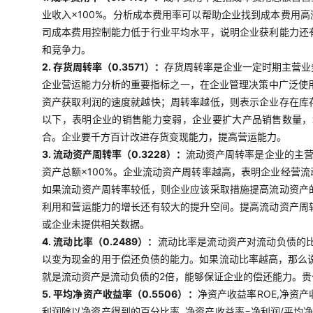
业收入×100%。分析成本费用率可以帮助企业找到成本费用
司成本费用控制能力低于行业平均水平，说明企业获利能力还
和竞争力。
2. 存货周转率（0.3571）：
存货周转率是企业一定时期主营业
企业营运能力分析的重要指标之一，在企业管理决策中广泛使用
资产获取利润的速度就越快；周转率越低，则表示企业存在库
以下，表明企业的销售能力变弱，企业要扩大产品销售数量，
合。企业要千方百计改进存货变现能力，提高营运能力。
3. 流动资产周转率（0.3228）：
流动资产周转率是企业的主营
资产总额×100%。企业流动资产周转率越高，表明企业经营
如果流动资产周转率较低，则企业应该采取措施提高流动资产
利用和营运能力的增长还有较大的提升空间。提高流动资产周
或企业未提供相关数据。
4. 流动比率（0.2489）：
流动比率是流动资产对流动负债的比
以变为现金的用于偿还负债的能力。如果流动比率越高，那么说
就是流动资产是流动负债的2倍，能够保证企业的偿还能力。
5. 平均净资产收益率（0.5506）：
净资产收益率ROE,净资
利润除以净资产得到的百分比率, 净资产收益率=净利润/平均