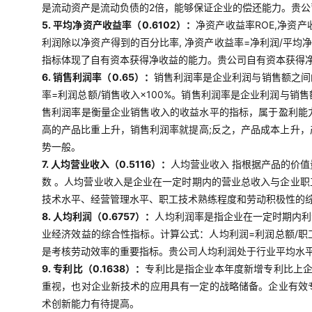
是流动资产是流动负债的2倍，能够保证企业的偿还能力。贵
5. 平均净资产收益率（0.6102）：
净资产收益率ROE,净资
利润除以净资产得到的百分比率, 净资产收益率=净利润/平均
指标体现了自有资本获得净收益的能力。贵公司自有资本获得
6. 销售利润率（0.65）：
销售利润率是企业利润与销售额之间
率=利润总额/销售收入×100%。销售利润率是企业利润与
售利润率是衡量企业销售收入的收益水平的指标，属于盈利能
高的产品比重上升，销售利润率就提高;反之，产品成本上升
势一般。
7. 人均营业收入（0.5116）：
人均营业收入 指根据产品的价
数 。人均营业收入是企业在一定时期内的营业总收入与企业
技术水平、经营管理水平、职工技术熟练程度和劳动积极性的
8. 人均利润（0.6757）：
人均利润率是指企业在一定时期内利
业经济效益的综合性指标。计算公式：人均利润=利润总额/
是考核劳动效率的重要指标。贵公司人均利润处于行业平均水
9. 专利比（0.1638）：
专利比是指企业本年度新增专利比上企
重视，也对企业新技术的应用具有一定的战略储备。企业有效
术创新能力有待提高。