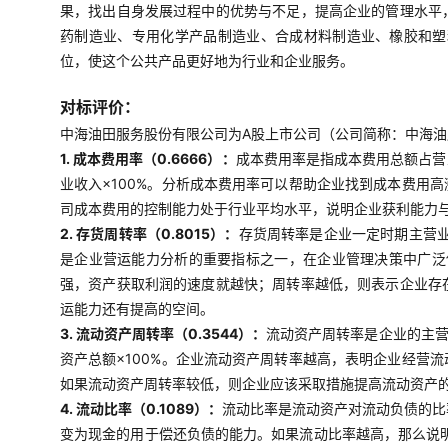
果，找出自身发展过程中的优势与不足，提高企业的管理水平
药制造业、专用化学产品制造业、合成材料制造业、橡胶和塑
位，使这个公共产品更好地为行业和企业服务。
对标评价：
中海油田服务股份有限公司为A股上市公司（公司简称：中海油服
1. 成本费用率（0.6666）：
成本费用率是指成本费用总额占营
业收入×100%。分析成本费用率可以帮助企业找到成本费用
司成本费用的控制能力处于行业平均水平，说明企业获利能力
2. 存货周转率（0.8015）：
存货周转率是企业一定时期主营
是企业营运能力分析的重要指标之一，在企业管理决策中广泛使
强，资产获取利润的速度就越快；周转率越低，则表示企业存
运能力还有提高的空间。
3. 流动资产周转率（0.3544）：
流动资产周转率是企业的主营
资产总额×100%。企业流动资产周转率越高，表明企业经营
如果流动资产周转率较低，则企业应该采取措施提高流动资产
4. 流动比率（0.1089）：
流动比率是流动资产对流动负债的比
变为现金的用于偿还负债的能力。如果流动比率越高，那么说明