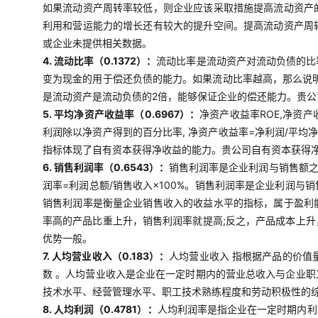
如果流动资产周转率较低，则企业应该采取措施提高流动资产
利用和营运能力的增长还有较大的提升空间。提高流动资产周
或企业未提供相关数据。
4. 流动比率（0.1372）：
流动比率是流动资产对流动负债的比
变为现金的用于偿还负债的能力。如果流动比率越高，那么说明
是流动资产是流动负债的2倍，能够保证企业的偿还能力。贵
5. 平均净资产收益率（0.6967）：
净资产收益率ROE,净资
利润除以净资产得到的百分比率, 净资产收益率=净利润/平均
指标体现了自有资本获得净收益的能力。贵公司自有资本获得
6. 销售利润率（0.6543）：
销售利润率是企业利润与销售额
润率=利润总额/销售收入×100%。销售利润率是企业利润
销售利润率是衡量企业销售收入的收益水平的指标，属于盈利
率高的产品比重上升，销售利润率就提高;反之，产品成本上
优势一般。
7. 人均营业收入（0.183）：
人均营业收入 指根据产品的价值
数 。人均营业收入是企业在一定时期内的营业总收入与企业
技术水平、经营管理水平、职工技术熟练程度和劳动积极性的
8. 人均利润（0.4781）：
人均利润率是指企业在一定时期内利