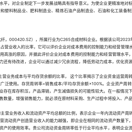
水平，对企业制定下一步发展战略具有指导意义。为使企业更精准地对
胶和塑料制品业、肥料制造业、精炼石油产品制造业、石油和化工装备制
，000420.SZ），所属行业为C265合成材料企业。根据该公司20
占营业收入的比率，它可以评价企业对成本费用的控制能力和经营管理水平
本费用高涨的原因，并据此评价企业对成本费用的控制能力和经营管理水平
力还有待改进，企业可以通过减少冗余流程，降低劳动力成本，优化资
主营业务成本与平均存货余额的比率， 这个比率揭示了企业资金运营周
广泛使用。存货周转率=销售成本/平均存货余额×100%。企业资产周
业存在库存积压，产品滞销，产生减值损失的可能性较大。在一般情况
售数量，增强销售能力，就必须在原材料采购、生产过程中将投入、产
。
的主营业务收入和流动资产平均总额的比例，表示企业一年内流动资产周转
业经营流动资产创造营业收入的能力越强，即企业在相同的流动资产数量下
资产的使用效率。贵公司流动资金周转率低于行业平均水平，表明企业