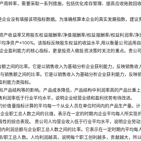
产周转率，需要采取一系列措施，包括优化库存管理、提高应收账款回
是企业没有填报该项指标数据。为准确核算本企业的真实发展指数，建议
净资产收益率又称股东权益报酬率/净值报酬率/权益报酬率/权益利润率/
平均净资产×100%。该指标反映股东权益的收益水平,用以衡量公司运
企业盈利能力的核心指标，更是投资人做投资决策时关注的重点。贵公
售额之间的比率。它是以销售收入为基础分析企业获利能力，反映销售收
利润与销售额之间的比率。它是以销售收入为基础分析企业获利能力，反
盈利能力类指标。
和产品结构等的影响。产品成本降低，产品结构中利润率高的产品比重上
售利润率低于行业平均水平，说明企业经营业绩和盈利优势有待改进。
品的价值量指标计算的平均每一个从业人员在单位时间内的产品生产量。计
与企业职工总人数之间的比值，表示在一定的时期内企业平均每人所实现
极性的综合表现。 贵公司人均营业收入低于行业平均水平，说明企业劳
期内利润总额与企业职工总人数之间的比率。它表示在一定时期内平均每
额/职工总人数。人均利润越高，说明每个职工创利越多，贡献越大，所