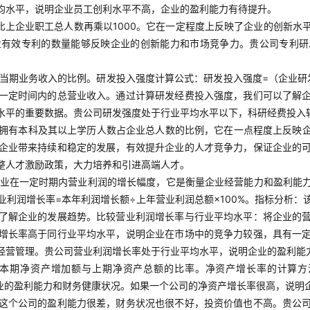
均水平，说明企业员工创利水平不高，企业的盈利能力有待提升。
比上企业职工总人数再乘以1000。它在一定程度上反映了企业的创新水
业有效专利的数量能够反映企业的创新能力和市场竞争力。贵公司专利研
当期业务收入的比例。研发投入强度计算公式：研发投入强度=（企业研发
一定时间内的总营业收入。通过计算研发经费投入强度，我们可以了解
水平的重要数据。贵公司研发强度处于行业平均水平以下，科研经费投入
拥有本科及其以上学历人数占企业总人数的比例，它在一点程度上反映
企业带来持续和稳定的发展，有效提升企业的人才竞争力，保证企业的
整人才激励政策，大力培养和引进高端人才。
业在一定时期内营业利润的增长幅度，它是衡量企业经营能力和盈利能
利润增长率=本年利润增长额÷上年营业利润总额×100%。指标分析
了解企业的发展趋势。比较营业利润增长率与行业平均水平：将企业的
增长率高于同行业平均水平，说明企业在市场中的竞争力较强，具有一
经营管理。贵公司营业利润增长率处于行业平均水平，说明企业的盈利能
本期净资产增加额与上期净资产总额的比率。净资产增长率的计算方法
者企业的盈利能力和财务健康状况。如果一个公司的净资产增长率很高，说
这个公司的盈利能力很差，财务状况也很不好，投资价值也不高。贵公