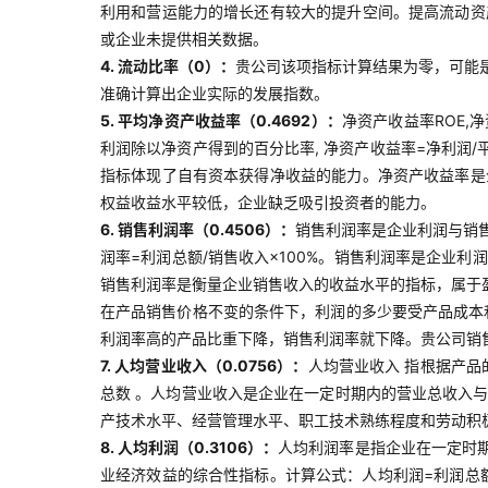
利用和营运能力的增长还有较大的提升空间。提高流动资
或企业未提供相关数据。
4. 流动比率（0）：
贵公司该项指标计算结果为零，可能
准确计算出企业实际的发展指数。
5. 平均净资产收益率（0.4692）：
净资产收益率ROE,
利润除以净资产得到的百分比率, 净资产收益率=净利润/
指标体现了自有资本获得净收益的能力。净资产收益率是
权益收益水平较低，企业缺乏吸引投资者的能力。
6. 销售利润率（0.4506）：
销售利润率是企业利润与销
润率=利润总额/销售收入×100%。销售利润率是企业
销售利润率是衡量企业销售收入的收益水平的指标，属于
在产品销售价格不变的条件下，利润的多少要受产品成本
利润率高的产品比重下降，销售利润率就下降。贵公司销
7. 人均营业收入（0.0756）：
人均营业收入 指根据产
总数 。人均营业收入是企业在一定时期内的营业总收入
产技术水平、经营管理水平、职工技术熟练程度和劳动积
8. 人均利润（0.3106）：
人均利润率是指企业在一定时
业经济效益的综合性指标。计算公式：人均利润=利润总