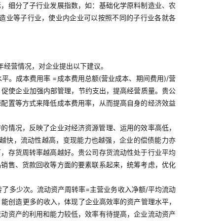
标，细分了子行业发展指数，如：基础化学原料制造业、农
造业等子行业，使业内企业可以按照不同的子行业各就各
23年经营情况，对企业提出以下建议。
。成本费用率 =成本费用总额(营业成本、期间费用)/营
，促使企业加强内部管理，节约支出，提高经营质量。贵公
源配置等方式来降低成本费用率，从而提高自身的经济效益
转的情况，反映了企业对经济资源管理、运用的效率高低，
转越快，流动性越高，变现能力也越强，企业的偿债能力亦
下，存货周转率越高越好。贵公司存货流动性处于行业平均
品销售、货款回收等方面的要素联系起来，统筹考虑，优化
了多少次。流动资产周转率=主营业务收入净额/平均流动
，能创造更多的收入，体现了企业高效率的资产管理水平，
流动资产的利用和能力较低，效率有待提高，企业流动资产