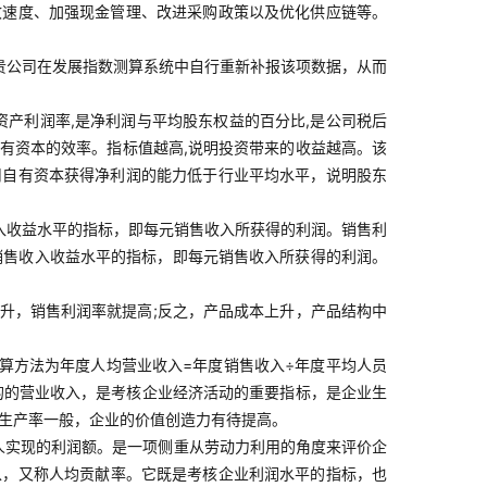
收速度、加强现金管理、改进采购政策以及优化供应链等。
贵公司在发展指数测算系统中自行重新补报该项数据，从而
净资产利润率,是净利润与平均股东权益的百分比,是公司税后
用自有资本的效率。指标值越高,说明投资带来的收益越高。该
司自有资本获得净利润的能力低于行业平均水平，说明股东
入收益水平的指标，即每元销售收入所获得的利润。销售利
映销售收入收益水平的指标，即每元销售收入所获得的利润。
升，销售利润率就提高;反之，产品成本上升，产品结构中
算方法为年度人均营业收入=年度销售收入÷年度平均人员
的的营业收入，是考核企业经济活动的重要指标，是企业生
动生产率一般，企业的价值创造力有待提高。
人实现的利润额。是一项侧重从劳动力利用的角度来评价企
以，又称人均贡献率。它既是考核企业利润水平的指标，也