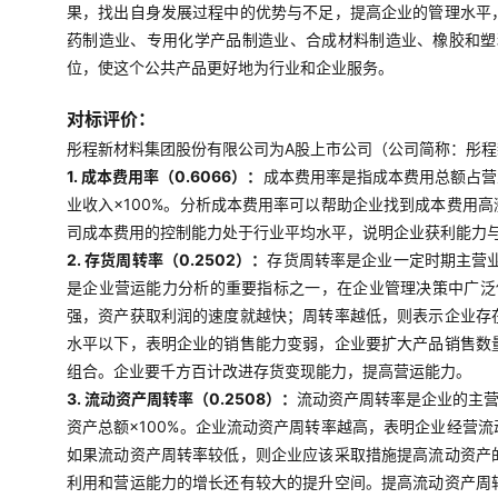
果，找出自身发展过程中的优势与不足，提高企业的管理水平
药制造业、专用化学产品制造业、合成材料制造业、橡胶和塑
位，使这个公共产品更好地为行业和企业服务。
对标评价：
彤程新材料集团股份有限公司为A股上市公司（公司简称：彤程新材
1. 成本费用率（0.6066）：
成本费用率是指成本费用总额占营
业收入×100%。分析成本费用率可以帮助企业找到成本费用
司成本费用的控制能力处于行业平均水平，说明企业获利能力
2. 存货周转率（0.2502）：
存货周转率是企业一定时期主营
是企业营运能力分析的重要指标之一，在企业管理决策中广泛使
强，资产获取利润的速度就越快；周转率越低，则表示企业存
水平以下，表明企业的销售能力变弱，企业要扩大产品销售数
组合。企业要千方百计改进存货变现能力，提高营运能力。
3. 流动资产周转率（0.2508）：
流动资产周转率是企业的主营
资产总额×100%。企业流动资产周转率越高，表明企业经营
如果流动资产周转率较低，则企业应该采取措施提高流动资产
利用和营运能力的增长还有较大的提升空间。提高流动资产周