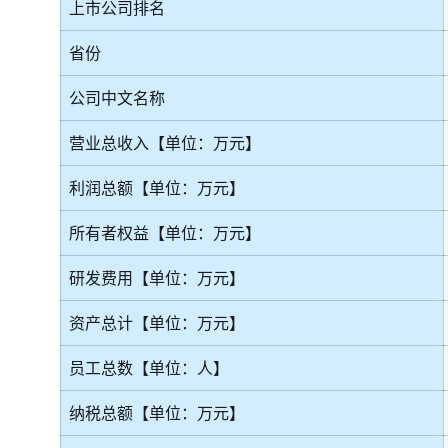
上市公司排名
省份
公司中文名称
营业总收入【单位：万元】
利润总额【单位：万元】
所有者权益【单位：万元】
研发费用【单位：万元】
资产总计【单位：万元】
员工总数【单位：人】
纳税总额【单位：万元】