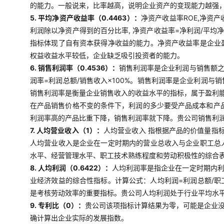
的能力。一般说来，比率越高，说明企业资产的变现能力越强
5. 平均净资产收益率（0.4463）：
净资产收益率ROE,净资
利润除以净资产得到的百分比率, 净资产收益率=净利润/平均
指标体现了自有资本获得净收益的能力。净资产收益率是企业
权益收益水平较低，企业缺乏吸引投资者的能力。
6. 销售利润率（0.4536）：
销售利润率是企业利润与销售额
润率=利润总额/销售收入×100%。销售利润率是企业利润
销售利润率是衡量企业销售收入的收益水平的指标，属于盈利
在产品销售价格不变的条件下，利润的多少要受产品成本和产
利润率高的产品比重下降，销售利润率就下降。贵公司销售利
7. 人均营业收入（1）：
人均营业收入 指根据产品的价值量指
人均营业收入是企业在一定时期内的营业总收入与企业职工总
水平、经营管理水平、职工技术熟练程度和劳动积极性的综合表
8. 人均利润（0.6422）：
人均利润率是指企业在一定时期内
业经济效益的综合性指标。计算公式：人均利润=利润总额/
是考核劳动效率的重要指标。贵公司人均利润处于行业平均水
9. 专利比（0）：
贵公司该项指标计算结果为零，可能是企业
确计算出企业实际的发展指数。