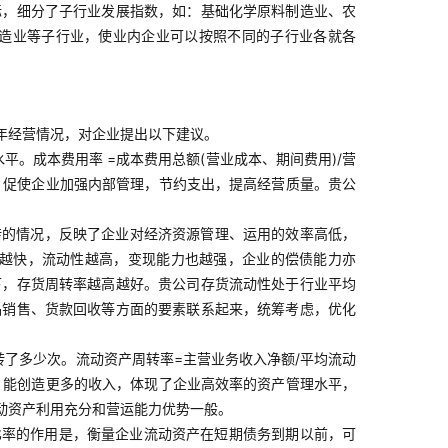
标，细分了子行业发展指数，如：基础化学原料制造业、农
造业等子行业，使业内企业可以按照不同的子行业各就各
22年经营情况，对企业提出以下建议。
。成本费用率 =成本费用总额(营业成本、期间费用)/营
，促使企业加强内部管理，节约支出，提高经营质量。贵公
转的情况，反映了企业对经济资源管理、运用的效率高低，
转越快，流动性越高，变现能力也越强，企业的偿债能力亦
下，存货周转率越高越好。贵公司存货流动性处于行业平均
品销售、货款回收等方面的要素联系起来，统筹考虑，优化
了多少次。流动资产周转率=主营业务收入净额/平均流动
，能创造更多的收入，体现了企业高效率的资产管理水平，
动资产利用充分和营运能力优势一般。
动比率的作用是，衡量企业流动资产在短期债务到期以前，可