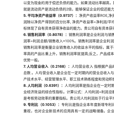
以变为现金的用于偿还负债的能力。如果流动比率越高，
就是流动资产是流动负债的2倍，能够保证企业的偿还能
5. 平均净资产收益率（0.9737）：
净资产收益率ROE,
润除以净资产得到的百分比率, 净资产收益率=净利润/平
标体现了自有资本获得净收益的能力。贵公司自有资本获
6. 销售利润率（0.8078）：
销售利润率是企业利润与销
润率=利润总额/销售收入×100%。销售利润率是企业
销售利润率是衡量企业销售收入的收益水平的指标，属于
率高的产品比重上升，销售利润率就提高;反之，产品成
优势一般。
7. 人均营业收入（0.2168）：
人均营业收入 指根据产品
总数 。人均营业收入是企业在一定时期内的营业总收入
产技术水平、经营管理水平、职工技术熟练程度和劳动积
8. 人均利润（0.6391）：
人均利润率是指企业在一定时
业经济效益的综合性指标。计算公式：人均利润=利润总
是考核劳动效率的重要指标。贵公司人均利润处于行业平
9. 专利比（0.1053）：
专利比是指企业本年度新增专利
重视，也对企业新技术的应用具有一定的战略储备。企