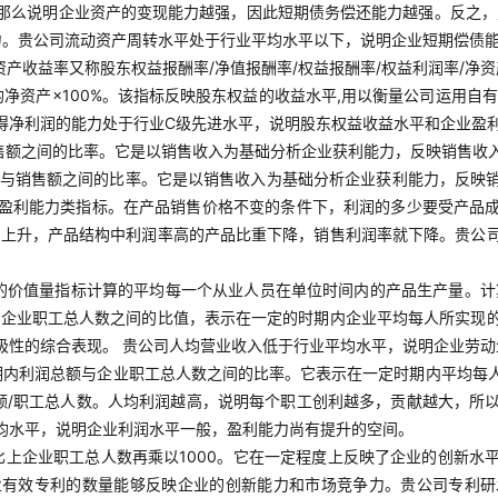
那么说明企业资产的变现能力越强，因此短期债务偿还能力越强。反之，则
力。贵公司流动资产周转水平处于行业平均水平以下，说明企业短期偿债
净资产收益率又称股东权益报酬率/净值报酬率/权益报酬率/权益利润率/净
均净资产×100%。该指标反映股东权益的收益水平,用以衡量公司运用
得净利润的能力处于行业C级先进水平，说明股东权益收益水平和企业盈
售额之间的比率。它是以销售收入为基础分析企业获利能力，反映销售收
利润与销售额之间的比率。它是以销售收入为基础分析企业获利能力，反
盈利能力类指标。在产品销售价格不变的条件下，利润的多少要受产品
本上升，产品结构中利润率高的产品比重下降，销售利润率就下降。贵公
的价值量指标计算的平均每一个从业人员在单位时间内的产品生产量。计
与企业职工总人数之间的比值，表示在一定的时期内企业平均每人所实现
极性的综合表现。 贵公司人均营业收入低于行业平均水平，说明企业劳
期内利润总额与企业职工总人数之间的比率。它表示在一定时期内平均每
额/职工总人数。人均利润越高，说明每个职工创利越多，贡献越大，所
均水平，说明企业利润水平一般，盈利能力尚有提升的空间。
比上企业职工总人数再乘以1000。它在一定程度上反映了企业的创新水
业有效专利的数量能够反映企业的创新能力和市场竞争力。贵公司专利研