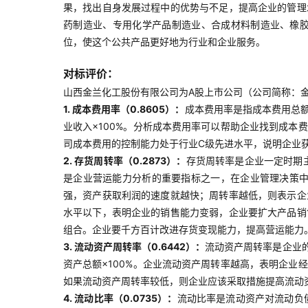
果，找出自身发展过程中的优势与不足，提高企业的管理
药制造业、专用化学产品制造业、合成材料制造业、橡
位，使这个公共产品更好地为行业和企业服务。
对标评价：
山西金兰化工股份有限公司为A股上市公司（公司简称：金兰
1. 成本费用率（0.8605）：
成本费用率是指成本费用总额
业收入×100%。分析成本费用率可以帮助企业找到成
司成本费用的控制能力处于行业C级先进水平，说明企业
2. 存货周转率（0.2873）：
存货周转率是企业一定时期
是企业营运能力分析的重要指标之一，在企业管理决策中
强，资产获取利润的速度就越快；周转率越低，则表示企
水平以下，表明企业的销售能力变弱，企业要扩大产品销
组合。企业要千方百计改进存货变现能力，提高营运能力
3. 流动资产周转率（0.6442）：
流动资产周转率是企业
资产总额×100%。企业流动资产周转率越高，表明企
如果流动资产周转率较低，则企业应该采取措施提高流动
4. 流动比率（0.0735）：
流动比率是流动资产对流动负