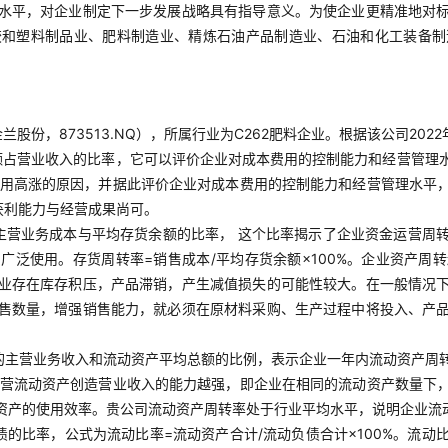
水平，对企业制定下一步发展战略具有指导意义。为使企业更精准地对
胶和塑料制品业、肥料制造业、精炼石油产品制造业、石油和化工装备制
股份，873513.NQ），所属行业为C262肥料企业。根据该公司20
占营业收入的比率，它可以评价企业对成本费用的控制能力和经营管理水平
本费用高涨的原因，并据此评价企业对成本费用的控制能力和经营管理水平
获利能力与经营成果尚可。
主营业务成本与平均存货余额的比率， 这个比率揭示了企业资金运营周
广泛使用。存货周转率=销售成本/平均存货余额×100%。企业资产周
业存在库存积压，产品滞销，产生减值损失的可能性较大。在一般情况
售数量，增强销售能力，就必须在原材料采购、生产过程中将投入、产
。
的主营业务收入和流动资产平均总额的比例，表示企业一年内流动资产周转
业经营流动资产创造营业收入的能力越强，即企业在相同的流动资产数量下
资产的使用效率。贵公司流动资产周转率处于行业平均水平，说明企业流
债的比率，公式为流动比率=流动资产合计/流动负债合计×100%。流