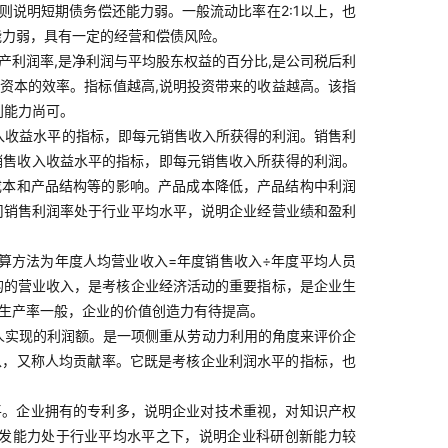
说明短期债务偿还能力弱。一般流动比率在2:1以上，也
能力弱，具有一定的经营和偿债风险。
资产利润率,是净利润与平均股东权益的百分比,是公司税后利
自有资本的效率。指标值越高,说明投资带来的收益越高。该指
利能力尚可。
入收益水平的指标，即每元销售收入所获得的利润。销售利
映销售收入收益水平的指标，即每元销售收入所获得的利润。
成本和产品结构等的影响。产品成本降低，产品结构中利润
司销售利润率处于行业平均水平，说明企业经营业绩和盈利
算方法为年度人均营业收入=年度销售收入÷年度平均人员
的的营业收入，是考核企业经济活动的重要指标，是企业生
动生产率一般，企业的价值创造力有待提高。
人实现的利润额。是一项侧重从劳动力利用的角度来评价企
以，又称人均贡献率。它既是考核企业利润水平的指标，也
平。企业拥有的专利多，说明企业对技术重视，对知识产权
发能力处于行业平均水平之下，说明企业科研创新能力较