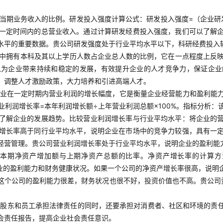
当期业务收入的比例。研发投入强度计算公式：研发投入强度=（企业研发
一定时间内的总营业收入。通过计算研发经费投入强度，我们可以了解
水平的重要数据。贵公司研发强度处于行业平均水平以下，科研经费投入
中拥有本科及其以上学历人数占企业总人数的比例，它在一点程度上反
以为企业带来持续和稳定的发展，有效提升企业的人才竞争力，保证企业
，调整人才激励政策，大力培养和引进高端人才。
业在一定时期内营业利润的增长幅度，它是衡量企业经营能力和盈利能
利润增长率=本年利润增长额÷上年营业利润总额×100%。指标分析
了解企业的发展趋势。比较营业利润增长率与行业平均水平：将企业的
增长率高于同行业平均水平，说明企业在市场中的竞争力较强，具有一
经营管理。贵公司营业利润增长率处于行业平均水平，说明企业的盈利能
本期净资产增加额与上期净资产总额的比率。净资产增长率的计算方法
者企业的盈利能力和财务健康状况。如果一个公司的净资产增长率很高，说
这个公司的盈利能力很差，财务状况也很不好，投资价值也不高。贵公司
对股东和员工承担法律责任的同时，还要承担对消费者、社区和环境的责
会责任报告，提高企业社会责任意识。