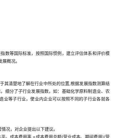
展指数等国际标准，按照国际惯例，建立评估体系和评价模
发展概况。
于其清楚地了解在行业中所处的位置,根据发展指数测算结
标，细分了子行业发展指数，如：基础化学原料制造业、农
造业等子行业，使业内企业可以按照不同的子行业各就各
经营情况，对企业提出以下建议。
。成本费用率 =成本费用总额(营业成本、期间费用)/营