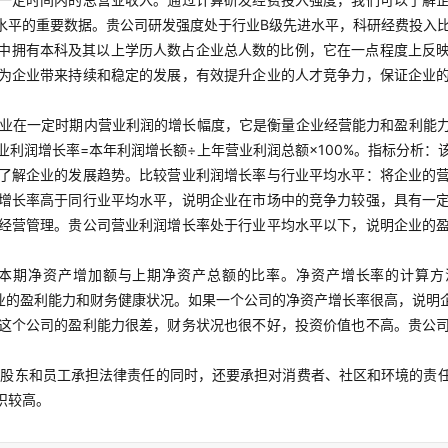
水平的重要数据。贵公司研发强度处于行业B级先进水平，科研经费投入
中拥有本科及其以上学历人数占企业总人数的比例，它在一点程度上反
为企业带来持续和稳定的发展，有效提升企业的人才竞争力，保证企业
业在一定时期内营业利润的增长幅度，它是衡量企业经营能力和盈利能
利润增长率=本年利润增长额÷上年营业利润总额×100%。指标分析
了解企业的发展趋势。比较营业利润增长率与行业平均水平：将企业的
增长率高于同行业平均水平，说明企业在市场中的竞争力较强，具有一
经营管理。贵公司营业利润增长率处于行业平均水平以下，说明企业的
本期净资产增加额与上期净资产总额的比率。净资产增长率的计算方法：
者企业的盈利能力和财务健康状况。如果一个公司的净资产增长率很高，说
这个公司的盈利能力很差，财务状况也很不好，投资价值也不高。贵公
对股东和员工承担法律责任的同时，还要承担对消费者、社区和环境的责
识较高。