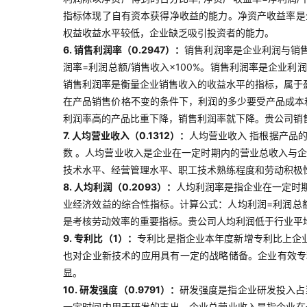
指标体现了自有资本获得净收益的能力。净资产收益率是
权益收益水平较低，企业缺乏吸引投资者的能力。
6. 销售利润率（0.2947）：
销售利润率是企业利润与销
润率=利润总额/销售收入×100%。销售利润率是企业
销售利润率是衡量企业销售收入的收益水平的指标，属于
在产品销售价格不变的条件下，利润的多少要受产品成本
利润率高的产品比重下降，销售利润率就下降。贵公司销
7. 人均营业收入（0.1312）：
人均营业收入 指根据产品
数 。人均营业收入是企业在一定时期内的营业总收入与
技术水平、经营管理水平、职工技术熟练程度和劳动积极
8. 人均利润（0.2093）：
人均利润率是指企业在一定时
业经济效益的综合性指标。计算公式：人均利润=利润总
是考核劳动效率的重要指标。贵公司人均利润低于行业平
9. 专利比（1）：
专利比是指企业本年度新增专利比上企
也对企业新技术的应用具有一定的战略储备。企业有效专
显。
10. 研发强度（0.9791）：
研发强度是指企业研发投入占
一定时间内用于研发的支出。企业总营业收入是指企业在