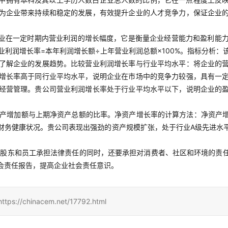
为企业带来持续和稳定的发展，有效提升企业的人才竞争力，保证企业
业在一定时期内营业利润的增长幅度，它是衡量企业经营能力和盈利能
利润增长率=本年利润增长额÷上年营业利润总额×100%。指标分析
了解企业的发展趋势。比较营业利润增长率与行业平均水平：将企业的
增长率高于同行业平均水平，说明企业在市场中的竞争力较强，具有一
经营管理。贵公司营业利润增长率处于行业平均水平以下，说明企业的
增加额与上期净资产总额的比率。净资产增长率的计算方法：净资产增长率=
财务健康状况。贵公司表现出强劲的资产规模扩张，处于行业A级先进水
对股东和员工承担法律责任的同时，还要承担对消费者、社区和环境的责
会责任报告，提高企业社会责任意识。
inacem.net/17792.html