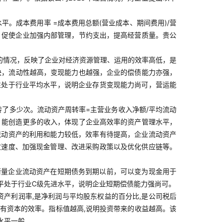
。成本费用率 =成本费用总额(营业成本、期间费用)/营
，促使企业加强内部管理，节约支出，提高经营质量。贵公
的情况，反映了企业对经济资源管理、运用的效率高低，是
越快，流动性越高，变现能力也越强，企业的偿债能力亦强，
性处于行业平均水平，说明企业存货变现能力尚可，营运能
了多少次。流动资产周转率=主营业务收入净额/平均流动
，能创造更多的收入，体现了企业高效率的资产管理水平，
流动资产的利用和能力较低，效率有待提高，企业流动资产
收速度、加强现金管理、改进采购政策以及优化供应链等。
来衡量企业流动资产在短期债务到期以前，可以变为现金用于
平处于行业C级先进水平，说明企业短期偿债能力强尚可。
净资产利润率,是净利润与平均股东权益的百分比,是公司税后
用自有资本的效率。指标值越高,说明投资带来的收益越高。该
水平一般。