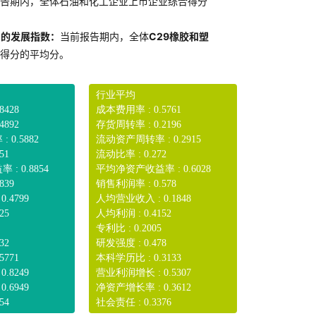
告期内，全体石油和化工企业上市企业综合得分
）的发展指数：
当前报告期内，全体
C29橡胶和塑
得分的平均分。
行业平均
8428
成本费用率 : 0.5761
4892
存货周转率 : 0.2196
0.5882
流动资产周转率 : 0.2915
51
流动比率 : 0.272
: 0.8854
平均净资产收益率 : 0.6028
839
销售利润率 : 0.578
.4799
人均营业收入 : 0.1848
25
人均利润 : 0.4152
专利比 : 0.2005
32
研发强度 : 0.478
5771
本科学历比 : 0.3133
.8249
营业利润增长 : 0.5307
.6949
净资产增长率 : 0.3612
54
社会责任 : 0.3376