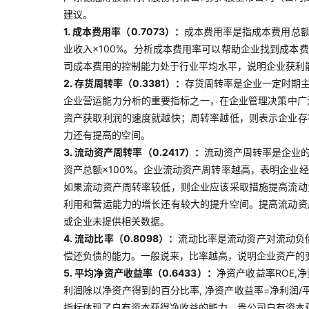
建议。
1. 成本费用率（0.7073）：
成本费用率是指成本费用总额
业收入×100%。分析成本费用率可以帮助企业找到成
司成本费用的控制能力处于行业平均水平，说明企业获利
2. 存货周转率（0.3381）：
存货周转率是企业一定时期
企业营运能力分析的重要指标之一，在企业管理决策中广泛
资产获取利润的速度就越快；周转率越低，则表示企业存
力还有提高的空间。
3. 流动资产周转率（0.2417）：
流动资产周转率是企业
资产总额×100%。企业流动资产周转率越高，表明企
如果流动资产周转率较低，则企业应该采取措施提高流动
利用和营运能力的增长还有较大的提升空间。提高流动资
或企业未提供相关数据。
4. 流动比率（0.8098）：
流动比率是流动资产对流动负
偿还负债的能力。一般说来，比率越高，说明企业资产的
5. 平均净资产收益率（0.6433）：
净资产收益率ROE,
利润除以净资产得到的百分比率, 净资产收益率=净利润/
指标体现了自有资本获得净收益的能力。贵公司自有资本