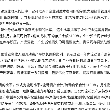
占营业收入的比率，它可以评价企业对成本费用的控制能力和经营管理水平
本费用高涨的原因，并据此评价企业对成本费用的控制能力和经营管理水平
能力与经营成果一般。
主营业务成本与平均存货余额的比率， 这个比率揭示了企业资金运营周转
使用。存货周转率=销售成本/平均存货余额×100%。企业资产周转
在库存积压，产品滞销，产生减值损失的可能性较大。贵公司存货流动
的主营业务收入和流动资产平均总额的比例，表示企业一年内流动资产周转
业经营流动资产创造营业收入的能力越强，即企业在相同的流动资产数量下
资产的使用效率。贵公司流动资金周转率低于行业平均水平，表明企业
产周转率，需要采取一系列措施，包括优化库存管理、提高应收账款回
债的比率，公式为流动比率=流动资产合计/流动负债合计×100%。用
变现能力越强，短期偿债能力亦越强；反之则弱。贵公司流动资产周转水
净资产收益率又称股东权益报酬率/净值报酬率/权益报酬率/权益利润率/
平均净资产×100%。该指标反映股东权益的收益水平,用以衡量公司运
获得净利润的能力处于行业平均水平，说明股东权益收益水平和企业盈利