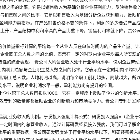
售额之间的比率。它是以销售收入为基础分析企业获利能力，反映销售收
利润与销售额之间的比率。它是以销售收入为基础分析企业获利能力，反
盈利能力类指标。在产品销售价格不变的条件下，利润的多少要受产品
本上升，产品结构中利润率高的产品比重下降，销售利润率就下降。贵公
的价值量指标计算的平均每一个从业人员在单位时间内的产品生产量。计
与企业职工总人数之间的比值，表示在一定的时期内企业平均每人所实现
极性的综合表现。 贵公司人均营业收入处于行业平均水平，说明企业劳
期内利润总额与企业职工总人数之间的比率。它表示在一定时期内平均每
额/职工总人数。人均利润越高，说明每个职工创利越多，贡献越大，所
均水平，说明企业利润水平一般，盈利能力尚有提升的空间。
上企业职工总人数再乘以1000。它在一定程度上反映了企业的创新水平
效专利的数量能够反映企业的创新能力和市场竞争力。贵公司专利研发
当期业务收入的比例。研发投入强度计算公式：研发投入强度=（企业研发
一定时间内的总营业收入。通过计算研发经费投入强度，我们可以了解
水平的重要数据。贵公司研发强度处于行业平均水平以下，科研经费投入
中拥有本科及其以上学历人数占企业总人数的比例，它在一点程度上反