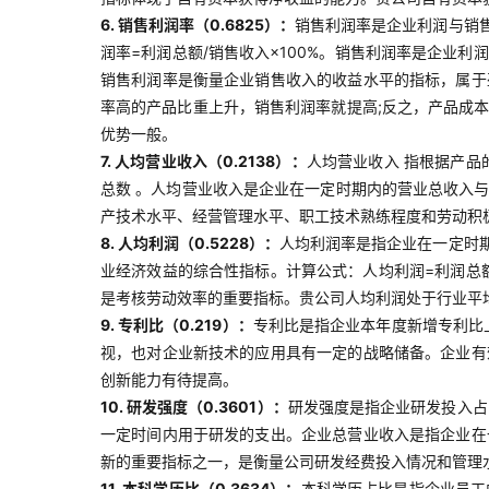
6. 销售利润率（0.6825）：
销售利润率是企业利润与销
润率=利润总额/销售收入×100%。销售利润率是企业
销售利润率是衡量企业销售收入的收益水平的指标，属于
率高的产品比重上升，销售利润率就提高;反之，产品成
优势一般。
7. 人均营业收入（0.2138）：
人均营业收入 指根据产品
总数 。人均营业收入是企业在一定时期内的营业总收入
产技术水平、经营管理水平、职工技术熟练程度和劳动积
8. 人均利润（0.5228）：
人均利润率是指企业在一定时
业经济效益的综合性指标。计算公式：人均利润=利润总
是考核劳动效率的重要指标。贵公司人均利润处于行业平
9. 专利比（0.219）：
专利比是指企业本年度新增专利比
视，也对企业新技术的应用具有一定的战略储备。企业有
创新能力有待提高。
10. 研发强度（0.3601）：
研发强度是指企业研发投入占
一定时间内用于研发的支出。企业总营业收入是指企业在
新的重要指标之一，是衡量公司研发经费投入情况和管理
11. 本科学历比（0.3634）：
本科学历占比是指企业员工