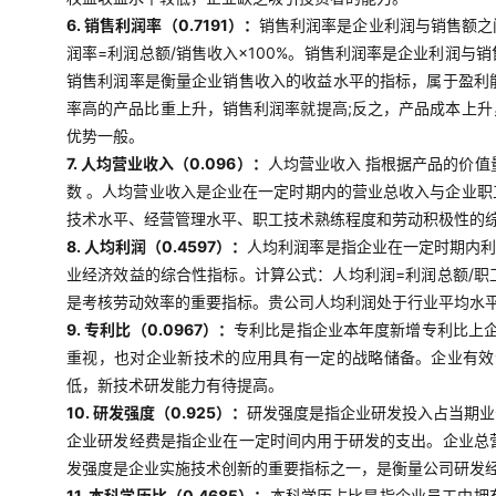
6. 销售利润率（0.7191）：
销售利润率是企业利润与销售额之
润率=利润总额/销售收入×100%。销售利润率是企业利润
销售利润率是衡量企业销售收入的收益水平的指标，属于盈利
率高的产品比重上升，销售利润率就提高;反之，产品成本上
优势一般。
7. 人均营业收入（0.096）：
人均营业收入 指根据产品的价
数 。人均营业收入是企业在一定时期内的营业总收入与企业
技术水平、经营管理水平、职工技术熟练程度和劳动积极性的
8. 人均利润（0.4597）：
人均利润率是指企业在一定时期内利
业经济效益的综合性指标。计算公式：人均利润=利润总额/
是考核劳动效率的重要指标。贵公司人均利润处于行业平均水
9. 专利比（0.0967）：
专利比是指企业本年度新增专利比上企
重视，也对企业新技术的应用具有一定的战略储备。企业有效
低，新技术研发能力有待提高。
10. 研发强度（0.925）：
研发强度是指企业研发投入占当期业
企业研发经费是指企业在一定时间内用于研发的支出。企业总
发强度是企业实施技术创新的重要指标之一，是衡量公司研发
11. 本科学历比（0.4685）：
本科学历占比是指企业员工中拥