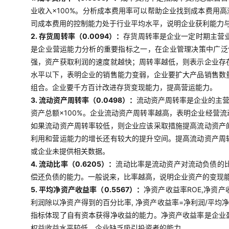
业收入×100%。分析成本费用率可以帮助企业找到成本费用
司成本费用的控制能力处于行业平均水平，说明企业获利能力
2. 存货周转率（0.0094）：
存货周转率是企业一定时期主营
是企业营运能力分析的重要指标之一，在企业管理决策中广泛使
强，资产获取利润的速度就越快；周转率越低，则表示企业存
水平以下，表明企业的销售能力变弱，企业要扩大产品销售数
组合。企业要千方百计改进存货变现能力，提高营运能力。
3. 流动资产周转率（0.0498）：
流动资产周转率是企业的主营
资产总额×100%。企业流动资产周转率越高，表明企业经营
如果流动资产周转率较低，则企业应该采取措施提高流动资产
利用和营运能力的增长还有较大的提升空间。提高流动资产周
或企业未提供相关数据。
4. 流动比率（0.6205）：
流动比率是流动资产对流动负债的比
偿还负债的能力。一般说来，比率越高，说明企业资产的变现
5. 平均净资产收益率（0.5567）：
净资产收益率ROE,净资
利润除以净资产得到的百分比率, 净资产收益率=净利润/平均
指标体现了自有资本获得净收益的能力。净资产收益率是企业
权益收益水平较低，企业缺乏吸引投资者的能力。