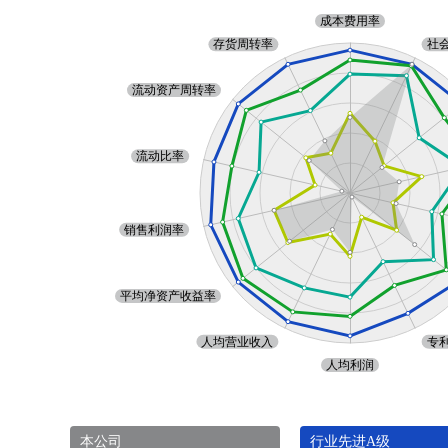
本公司
行业先进A级