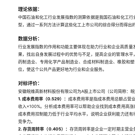
理论依据：
中国石油和化工行业发展指数的测算依据是我国石油和化工行
型，通过一系列方法计算这些化工上市公司的综合得分而得出
数据分析：
行业发展指数的作用和功能主要体现在助力行业和企业高质量
果，找出自身发展过程中的优势与不足，提高企业的管理水平
药制造业、专用化学产品制造业、合成材料制造业、橡胶和塑
位，使这个公共产品更好地为行业和企业服务。
对标评价：
安徽皖维高新材料股份有限公司为A股上市公司（公司简称：皖维高
1. 成本费用率（0.529）：
成本费用率是指成本费用总额占营业
收入×100%。分析成本费用率可以帮助企业找到成本费用高
成本费用控制能力低于行业平均水平，说明企业获利能力还有
竞争力。
2. 存货周转率（0.405）：
存货周转率是企业一定时期主营业