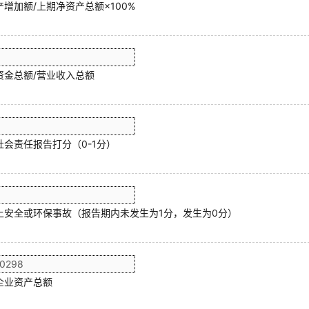
增加额/上期净资产总额×100%
资金总额/营业收入总额
社会责任报告打分（0-1分）
上安全或环保事故（报告期内未发生为1分，发生为0分）
企业资产总额