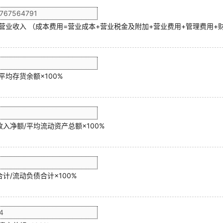
/营业收入 （成本费用=营业成本+营业税金及附加+营业费用+管理费用+
平均存货余额×100%
入净额/平均流动资产总额×100%
计/流动负债合计×100%