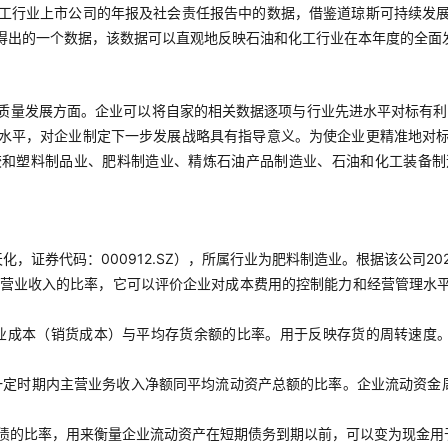
工行业上市公司的年报及社会责任报告中的数据，借鉴道琼斯可持续发
得出的一个数据，该数据可以直观地反映石油和化工行业在本年度的全面
质量发展方面。企业可以将自家的相关数据逐项与行业先进水平对标有利
水平，对企业制定下一步发展战略具有指导意义。为使企业更精准地对
胶和塑料制品业、肥料制造业、精炼石油产品制造业、石油和化工装备制
，证券代码：000912.SZ），所属行业为肥料制造业。根据该公司2
营业收入的比率，它可以评价企业对成本费用的控制能力和经营管理水
业成本（销货成本）与平均存货余额的比率。用于反映存货的周转速度。
一定时期内主营业务收入净额同平均流动资产总额的比率。企业流动资金
债的比率，用来衡量企业流动资产在短期债务到期以前，可以变为现金用