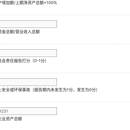
增加额/上期净资产总额×100%
资金总额/营业收入总额
社会责任报告打分（0-1分）
上安全或环保事故（报告期内未发生为1分，发生为0分）
企业资产总额