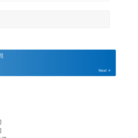
司
Next
司
司