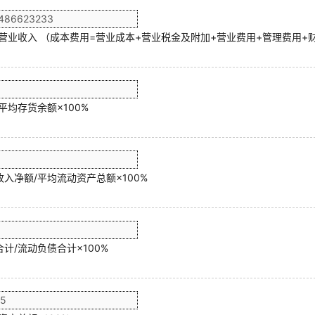
/营业收入 （成本费用=营业成本+营业税金及附加+营业费用+管理费用+
平均存货余额×100%
入净额/平均流动资产总额×100%
计/流动负债合计×100%