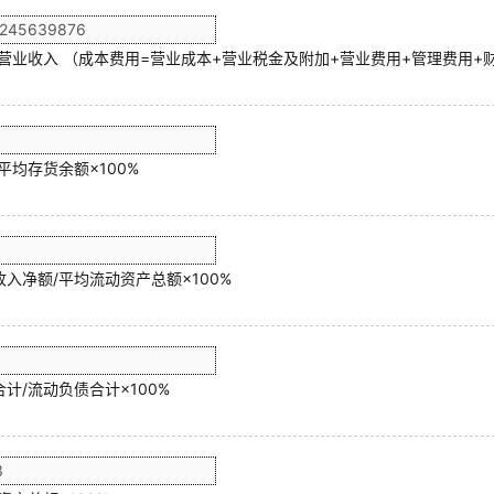
/营业收入 （成本费用=营业成本+营业税金及附加+营业费用+管理费用+
平均存货余额×100%
入净额/平均流动资产总额×100%
计/流动负债合计×100%