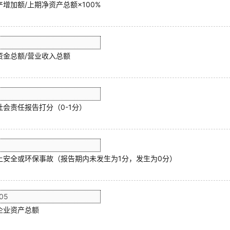
增加额/上期净资产总额×100%
资金总额/营业收入总额
社会责任报告打分（0-1分）
上安全或环保事故（报告期内未发生为1分，发生为0分）
企业资产总额