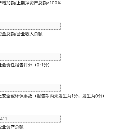
增加额/上期净资产总额×100%
资金总额/营业收入总额
社会责任报告打分（0-1分）
上安全或环保事故（报告期内未发生为1分，发生为0分）
企业资产总额