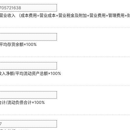
/营业收入 （成本费用=营业成本+营业税金及附加+营业费用+管理费用+
平均存货余额×100%
入净额/平均流动资产总额×100%
计/流动负债合计×100%