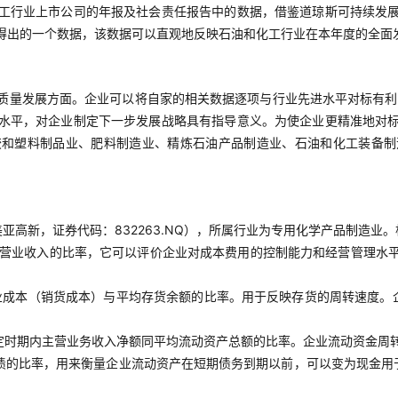
工行业上市公司的年报及社会责任报告中的数据，借鉴道琼斯可持续发
得出的一个数据，该数据可以直观地反映石油和化工行业在本年度的全面
质量发展方面。企业可以将自家的相关数据逐项与行业先进水平对标有利
水平，对企业制定下一步发展战略具有指导意义。为使企业更精准地对
胶和塑料制品业、肥料制造业、精炼石油产品制造业、石油和化工装备制
高新，证券代码：832263.NQ），所属行业为专用化学产品制造业。
营业收入的比率，它可以评价企业对成本费用的控制能力和经营管理水
业成本（销货成本）与平均存货余额的比率。用于反映存货的周转速度。
定时期内主营业务收入净额同平均流动资产总额的比率。企业流动资金周
债的比率，用来衡量企业流动资产在短期债务到期以前，可以变为现金用