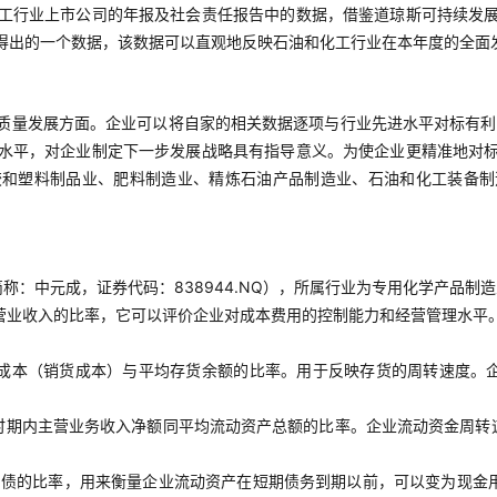
工行业上市公司的年报及社会责任报告中的数据，借鉴道琼斯可持续发
得出的一个数据，该数据可以直观地反映石油和化工行业在本年度的全面
质量发展方面。企业可以将自家的相关数据逐项与行业先进水平对标有利
水平，对企业制定下一步发展战略具有指导意义。为使企业更精准地对
胶和塑料制品业、肥料制造业、精炼石油产品制造业、石油和化工装备制
：中元成，证券代码：838944.NQ），所属行业为专用化学产品制造
营业收入的比率，它可以评价企业对成本费用的控制能力和经营管理水平
成本（销货成本）与平均存货余额的比率。用于反映存货的周转速度。
时期内主营业务收入净额同平均流动资产总额的比率。企业流动资金周转
负债的比率，用来衡量企业流动资产在短期债务到期以前，可以变为现金