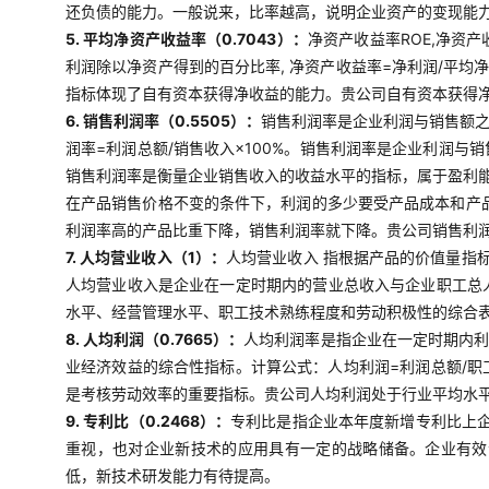
还负债的能力。一般说来，比率越高，说明企业资产的变现能
5. 平均净资产收益率（0.7043）：
净资产收益率ROE,净资
利润除以净资产得到的百分比率, 净资产收益率=净利润/平均
指标体现了自有资本获得净收益的能力。贵公司自有资本获得
6. 销售利润率（0.5505）：
销售利润率是企业利润与销售额
润率=利润总额/销售收入×100%。销售利润率是企业利润
销售利润率是衡量企业销售收入的收益水平的指标，属于盈利
在产品销售价格不变的条件下，利润的多少要受产品成本和产
利润率高的产品比重下降，销售利润率就下降。贵公司销售利
7. 人均营业收入（1）：
人均营业收入 指根据产品的价值量指
人均营业收入是企业在一定时期内的营业总收入与企业职工总
水平、经营管理水平、职工技术熟练程度和劳动积极性的综合表
8. 人均利润（0.7665）：
人均利润率是指企业在一定时期内利
业经济效益的综合性指标。计算公式：人均利润=利润总额/
是考核劳动效率的重要指标。贵公司人均利润处于行业平均水
9. 专利比（0.2468）：
专利比是指企业本年度新增专利比上企
重视，也对企业新技术的应用具有一定的战略储备。企业有效
低，新技术研发能力有待提高。