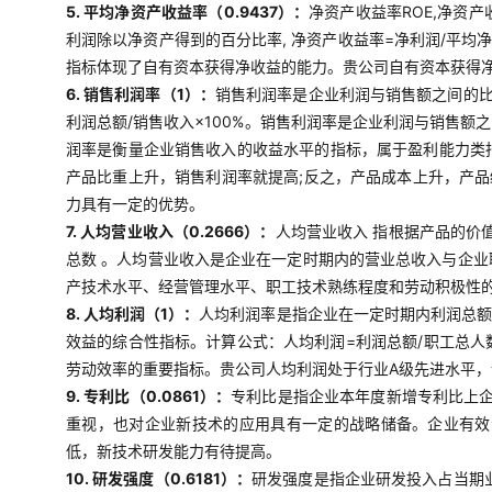
5. 平均净资产收益率（0.9437）：
净资产收益率ROE,净资
利润除以净资产得到的百分比率, 净资产收益率=净利润/平均
指标体现了自有资本获得净收益的能力。贵公司自有资本获得
6. 销售利润率（1）：
销售利润率是企业利润与销售额之间的
利润总额/销售收入×100%。销售利润率是企业利润与销售
润率是衡量企业销售收入的收益水平的指标，属于盈利能力类
产品比重上升，销售利润率就提高;反之，产品成本上升，产
力具有一定的优势。
7. 人均营业收入（0.2666）：
人均营业收入 指根据产品的价
总数 。人均营业收入是企业在一定时期内的营业总收入与企
产技术水平、经营管理水平、职工技术熟练程度和劳动积极性
8. 人均利润（1）：
人均利润率是指企业在一定时期内利润总
效益的综合性指标。计算公式：人均利润=利润总额/职工总
劳动效率的重要指标。贵公司人均利润处于行业A级先进水平
9. 专利比（0.0861）：
专利比是指企业本年度新增专利比上企
重视，也对企业新技术的应用具有一定的战略储备。企业有效
低，新技术研发能力有待提高。
10. 研发强度（0.6181）：
研发强度是指企业研发投入占当期业