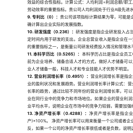
效益的综合性指标。计算公式：人均利润=利润总额/职
劳动效率的重要指标。贵公司人均利润处于行业A级先进
9. 专利比（0）：
贵公司该项指标计算结果为零，可能是
确计算出企业实际的发展指数。
10. 研发强度（0.236）：
研发强度是指企业研发投入占当
定时间内用于研发的支出。企业总营业收入是指企业在一
的重要指标之一，是衡量公司研发经费投入情况和管理水
11. 本科学历比（0.5265）：
本科学历占比是指企业员工
前为企业培养、储备合适人才的方式，做好人才储备可以
业人才储备一般，科技人才和专业技能人才优势不明显。
12. 营业利润增长率（0.4951）：
营业利润增长率是指企
业的盈利状况和发展趋势。营业利润增长率计算公式：营业
长率的趋势，通过比较不同年份的营业利润增长率，可以
业在同行业中的竞争力和市场地位。如果企业的营业利润
业平均水平，说明企业在市场中的竞争力较弱，需要加强
13. 净资产增长率（0.4288）：
净资产增长率是指企业
产)×100%。 净资产增长率可以用来衡量一个公司或
反，如果一个公司的净资产增长率很低或者是负数，说明