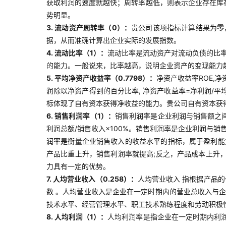
获取利润的速度就越快；周转率越低，则表示企业存在库
势明显。
3. 流动资产周转率（0）：
贵公司该项指标计算结果为零
据，从而准确计算出企业实际的发展指数。
4. 流动比率（1）：
流动比率是流动资产对流动负债的比率
的能力。一般说来，比率越高，说明企业资产的变现能力
5. 平均净资产收益率（0.7798）：
净资产收益率ROE,
润除以净资产得到的百分比率, 净资产收益率=净利润/平
标体现了自有资本获得净收益的能力。贵公司自有资本获
6. 销售利润率（1）：
销售利润率是企业利润与销售额之
利润总额/销售收入×100%。销售利润率是企业利润与
润率是衡量企业销售收入的收益水平的指标，属于盈利能
产品比重上升，销售利润率就提高;反之，产品成本上升
力具有一定的优势。
7. 人均营业收入（0.258）：
人均营业收入 指根据产品
数 。人均营业收入是企业在一定时期内的营业总收入与
技术水平、经营管理水平、职工技术熟练程度和劳动积极
8. 人均利润（1）：
人均利润率是指企业在一定时期内利