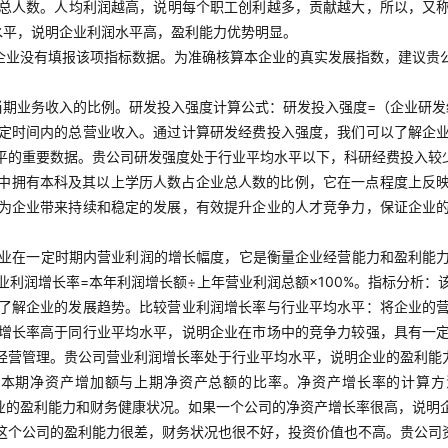
工总人数。人均利润越高，说明每个职工创利越多，贡献越大，所以，又
水平，说明企业利润水平高，盈利能力优势明显。
企业没有填报该项指标数据。为准确核算本企业的真实发展指数，建议贵
期业务收入的比例。研发投入强度计算公式：研发投入强度=（企业研发经
定时间内的总营业收入。通过计算研发经费投入强度，我们可以了解企
平的重要数据。贵公司研发强度处于行业平均水平以下，科研经费投入较
中拥有本科及其以上学历人数占企业总人数的比例，它在一点程度上反
为企业带来持续和稳定的发展，有效提升企业的人才竞争力，保证企业
业在一定时期内营业利润的增长幅度，它是衡量企业经营能力和盈利能
利润增长率=本年利润增长额÷上年营业利润总额×100%。指标分析
了解企业的发展趋势。比较营业利润增长率与行业平均水平：将企业的
增长率高于同行业平均水平，说明企业在市场中的竞争力较强，具有一
经营管理。贵公司营业利润增长率处于行业平均水平，说明企业的盈利能
本期净资产增加额与上期净资产总额的比率。净资产增长率的计算方法
者企业的盈利能力和财务健康状况。如果一个公司的净资产增长率很高，说
这个公司的盈利能力很差，财务状况也很不好，投资价值也不高。贵公司