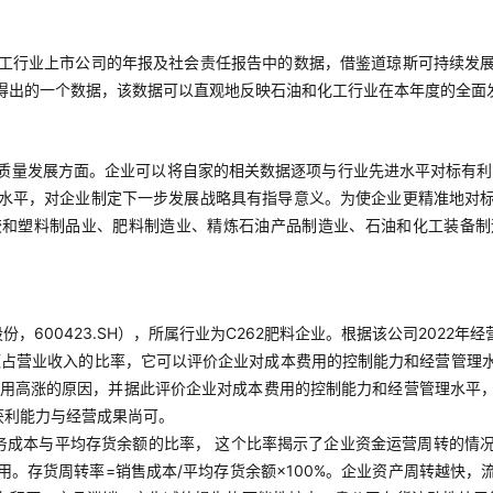
工行业上市公司的年报及社会责任报告中的数据，借鉴道琼斯可持续发
得出的一个数据，该数据可以直观地反映石油和化工行业在本年度的全面
质量发展方面。企业可以将自家的相关数据逐项与行业先进水平对标有利
水平，对企业制定下一步发展战略具有指导意义。为使企业更精准地对
胶和塑料制品业、肥料制造业、精炼石油产品制造业、石油和化工装备制
，600423.SH），所属行业为C262肥料企业。根据该公司2022年
占营业收入的比率，它可以评价企业对成本费用的控制能力和经营管理水平
本费用高涨的原因，并据此评价企业对成本费用的控制能力和经营管理水平
获利能力与经营成果尚可。
务成本与平均存货余额的比率， 这个比率揭示了企业资金运营周转的情
。存货周转率=销售成本/平均存货余额×100%。企业资产周转越快