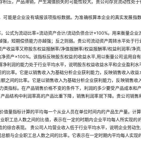
存积压，产品滞销，产生减值损失的可能性较大。贵公司存货流动性处于
，可能是企业没有填报该项指标数据。为准确核算本企业的真实发展指
，公式为流动比率=流动资产合计/流动负债合计×100%。用来衡量企
越强，短期偿债能力亦越强；反之则弱。贵公司流动资产周转水平处于行
净资产收益率又称股东权益报酬率/净值报酬率/权益报酬率/权益利润率/净
均净资产×100%。该指标反映股东权益的收益水平,用以衡量公司运用
得净利润的能力处于行业平均水平，说明股东权益收益水平和企业盈利水
间的比率。它是以销售收入为基础分析企业获利能力，反映销售收入收益
销售额之间的比率。它是以销售收入为基础分析企业获利能力，反映销售
力类指标。在产品销售价格不变的条件下，利润的多少要受产品成本和
，产品结构中利润率高的产品比重下降，销售利润率就下降。贵公司销售
的价值量指标计算的平均每一个从业人员在单位时间内的产品生产量。计算
企业职工总人数之间的比值，表示在一定的时期内企业平均每人所实现的
性的综合表现。 贵公司人均营业收入低于行业平均水平，说明企业劳动
润总额与企业职工总人数之间的比率。它表示在一定时期内平均每人实现