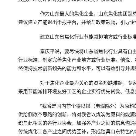
	　　作为山东最大的焦化企业，山东焦化集团副总裁李强说，政府要加大对已准入企业的核查和监督力度。他
建议建立产能退出申报平台，并给与政策鼓励，引导企
	　　建立山东省焦化行业节能减排地方或行业标
	　　秦庆平说，要尽快将山东省焦化行业具有自主知识产权的新工艺、新流程、新技术成果及时转化为地方或
行业标准，制定完善焦化产业地方或行业标准。他说，
终保持技术创新领先的能力和水平，可以有效引导并规
	　　对于焦化企业最为关心的资金短缺难题，专家建议建设绿色资本市场体系。比如，推行绿色贷款政策，对
采用节能减排环境友好工艺的企业实行优先贷款、低息
	　　“我省是国内首个将以煤（电煤除外）为原料的相关产业，都规划到煤化工大产业框架中的省份，这无疑是
供给侧改革思路的创新，将对我省以煤炭为原料的能源
织与此相关的各行业协会，加强各产业之间的信息沟通
传统煤化工各产业之间优势互补，形成独具山东特色的