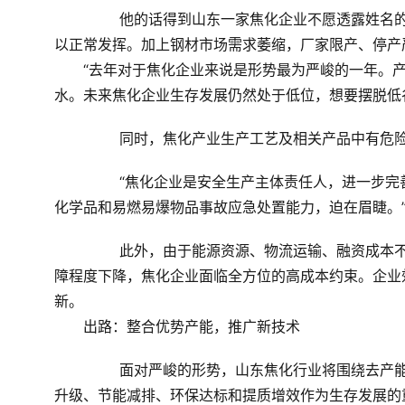
	　　他的话得到山东一家焦化企业不愿透露姓名的张姓经理的赞同。据他介绍，因环保限制，企业生产效益难
以正常发挥。加上钢材市场需求萎缩，厂家限产、停产
　　“去年对于焦化企业来说是形势最为严峻的一年。
水。未来焦化企业生存发展仍然处于低位，想要摆脱低
	　　同时，焦化产业生产工艺及相关产品中有危
	　　“焦化企业是安全生产主体责任人，进一步完善危险化学品和易燃易爆物品事故应急预案，进一步提升危险
化学品和易燃易爆物品事故应急处置能力，迫在眉睫。
	　　此外，由于能源资源、物流运输、融资成本不断增长，工业用地紧张，人工成本上升，廉价要素供给的保
障程度下降，焦化企业面临全方位的高成本约束。企业
新。
　　出路：整合优势产能，推广新技术
	　　面对严峻的形势，山东焦化行业将围绕去产能、去库存、去杠杆、降成本、补短板五大重点任务，将转型
升级、节能减排、环保达标和提质增效作为生存发展的