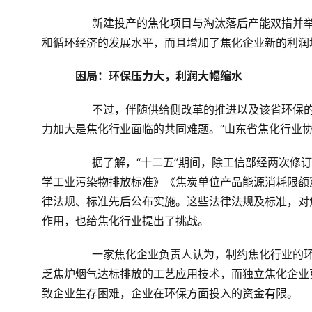
	　　新建投产的焦化项目与淘汰落后产能双措并举，优化了山东焦化产品的结构，不仅提升了资源化综合利用
和循环经济的发展水平，而且增加了焦化企业新的利润
困局：环保压力大，利润大幅缩水
	　　不过，伴随供给侧改革的推进以及该省环保的工作不断加码，山东省焦化产业转型升级形势严峻。“环保压
力加大是焦化行业面临的共同难题。”山东省焦化行业
	　　据了解，“十二五”期间，除工信部经两次修订实施的《焦化行业准入条件》以外，《环境保护法》《炼焦化
学工业污染物排放标准》《焦炭单位产品能源消耗限额
律法规、标准先后公布实施。这些法律法规及标准，对
作用，也给焦化行业提出了挑战。
	　　一家焦化企业负责人认为，制约焦化行业的环保短板主要来自技术和资金两方面。在技术上，国内本就缺
乏焦炉烟气达标排放的工艺应用技术，而独立焦化企业
致企业生存困难，企业在环保方面投入的资金有限。