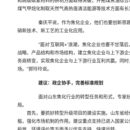
和高级碳素材料的研制方面取得突破，开拓煤焦油综合
煤气甲烷化制取天然气高热值清洁能源等技术方面有长
	　　秦庆平说，作为焦化企业，他们也要创新思路，积极探索焦炉烟气达标治理新路径，推广焦炉烟气脱硫脱
硝新技术、新工艺的工业化应用。
	　　“面对‘互联网+’浪潮，焦化企业也要不甘落后，强化市场营销体系建设，实施‘互联网+’战略，及时调整营销
战略、产品结构和市场结构，建立焦化企业与上下游企
务商转变，实现焦化企业与上下游行业互利共赢。同时
场。”郭玲玲说。
建议：政企协手，完善标准规划
	　　面对山东焦化行业的转型任务和形式，专家纷纷建言，焦化行业要实现健康发展，需要政企携手、科学布
局。
　　首先，要抓好转型升级项目的建设实施。山东省经
槛，强化市场机制的作用。建议重点支持已进入国家公
投放、环境评价等方面予以优先支持，快速运转。