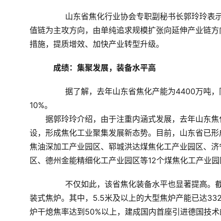
	　　山东省焦化行业协会专职副秘书长郭玲玲表示，山东焦化行业将以控制总量、优化结构、完善产业链和价
值链为主攻方向，由单纯追求规模扩张向延伸产业链方
措施，提质增效、加快产业转型升级。
成绩：集聚发展，装备水平高
	　　据了解，去年山东省焦化产能为4400万吨，同比下降4%；炼焦工序能耗同比降低1.27%，吨焦耗新水下降
10%。
　　据郭玲玲介绍，由于注重内涵式发展，去年山东焦
设，形成焦化工业聚集发展新态势。目前，山东省已形
焦油深加工产业园区、郓城洪达煤焦化工产业园区、济
区、德州金能精细化工产业园区等12个煤焦化工产业园
	　　不仅如此，该省焦化装备水平也显著提高。截至目前，全行业均已采用4.3米、5.5米及以上的捣固式或顶
装式焦炉。其中，5.5米及以上的大型焦炉产能已达33
炉干熄焦率达到50%以上，建成国内首座引进德国技术