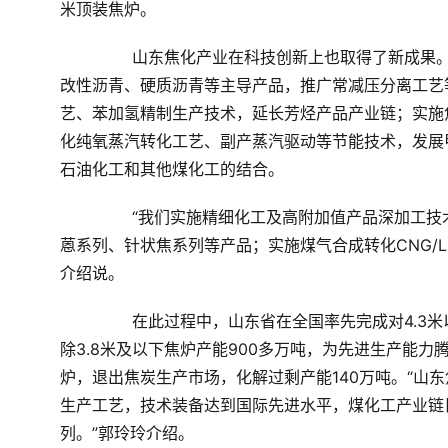
米顶装焦炉。
	　　山东焦化产业在科技创新上也取得了新成果。在煤焦油深加工方面，该省对沥青产品发展高级石墨碳素、
改性沥青、硬质沥青等主导产品，推广常减压分离工艺
艺、苯加氢精制生产技术，延长芳烃产品产业链；实施
化纯氧蒸汽转化工艺、副产蒸汽驱动等节能技术，发展
石油化工和其他煤化工的结合。
	　　“我们实施精细化工及高附加值产品深加工技术，发展多种高附加值产品，如苯系列、萘系列、沥青系列、
蒽系列、针状焦系列等产品；实施煤气合成转化CNG/
介绍说。
	　　在此过程中，山东省在全国率先完成对4.3米以下的捣固焦炉及工艺的淘汰任务。“十二五”期间，全省共拆
除3.8米及以下焦炉产能900多万吨，为先进生产能力
炉，退出焦炭生产市场，化解过剩产能140万吨。“山
生产工艺，技术装备达到国际先进水平，煤化工产业链
列。”郭玲玲介绍。