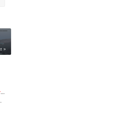
xt
关于申报2026石油和化工企业销售收入前500家、分行业企业前100家的通知
验推广现场交流会的通知