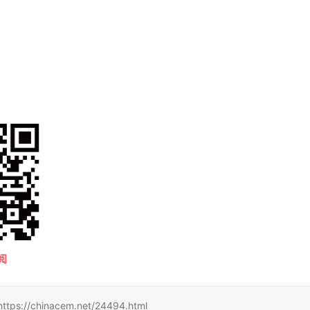
hinacem.net/24494.html