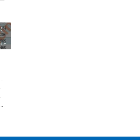
强！
xt
【深度好文】民营能化企业，业绩超国企，凭这3点出彩！
企业家精神更好发挥企业家作用的意见
%（附中企500强、战略新兴百强名单）
经济工作重点任务 ——论学习贯彻中央经济工作会议精神