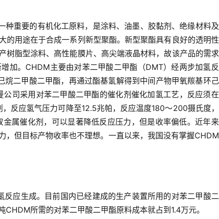
，是一种重要的有机化工原料，是涂料、油墨、胶黏剂、绝缘材料
大的用途在于合成一系列新型聚酯。新型聚酯具有良好的透明性
产树脂型涂料、高性能膜片、高尖端液晶材料，故该产品的需求
断增加。
CHDM主要由对苯二甲酸二甲酯（DMT）经两步加氢
环己烷二甲酸二甲酯，再通过酯基氢解得到中间产物甲氧羰基环
士曼公司采用对苯二甲酸二甲酯的催化剂催化加氢工艺，反应须
，反应氢气压力可降至12.5兆帕，反应温度180～200摄氏度
双金属催化剂，可以显著降低反应压力，但是收率偏低。
近年来
力，但目标产物收率也不理想。
一直以来，我国没有掌握CHD
加氢反应生成。目前国内已经建成的生产装置所用的对苯二甲酸
CHDM所需的对苯二甲酸二甲酯原料成本就占到1.4万元。