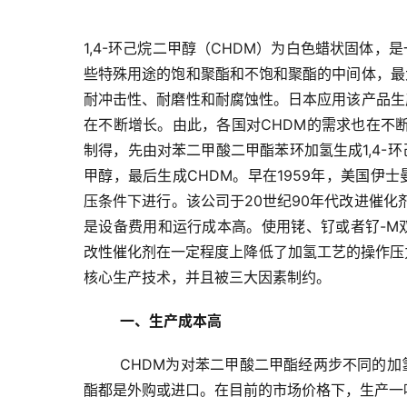
1,4-环己烷二甲醇（CHDM）为白色蜡状固体
些特殊用途的饱和聚酯和不饱和聚酯的中间体，最
耐冲击性、耐磨性和耐腐蚀性。
日本应用该产品生
在不断增长。由此，各国对CHDM的需求也在不
制得，先由对苯二甲酸二甲酯苯环加氢生成1,4-
甲醇，最后生成CHDM。
早在1959年，美国伊
压条件下进行。该公司于20世纪90年代改进催化剂
是设备费用和运行成本高。
使用铑、钌或者钌-M
改性催化剂在一定程度上降低了加氢工艺的操作压
核心生产技术，并且被三大因素制约。
一、生产成本高
CHDM为对苯二甲酸二甲酯经两步不同的
酯都是外购或进口。在目前的市场价格下，生产一吨