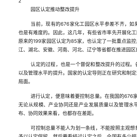
2
园区认定推动整改提升
当前，现有的676家化工园区水平参差不齐，
也是有难度的。因此，这几年，有些省市率先开展化工
原来的199家园区认定为85家，也认定了一批重点监
江、湖北、安徽、河南、河北、辽宁等省都在推进园区
认定的过程，也是一个督促和整改提升的过程。
以及管理水平的提升。国家的认定导则正在研究和制定
局面。
进行认定，便意味着要控制总量
。在我国的676
无论从规模、产业协同还是产业发展质量以及管理水
布、协同效果来看，也都存在差距。
可控制总量不能人为划一条线，不能按照主观想
予以认定保留。然后要看经过认定之后，全国有多少规