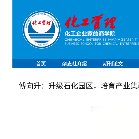
首页
杂志社介绍
期刊论文
傅向升：升级石化园区，培育产业集