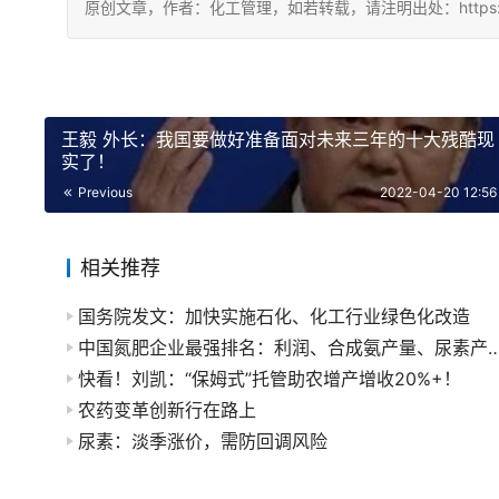
原创文章，作者：化工管理，如若转载，请注明出处：https://china
王毅 外长：我国要做好准备面对未来三年的十大残酷现
实了！
Previous
2022-04-20 12:56
相关推荐
国务院发文：加快实施石化、化工行业绿色化改造
中国氮肥企业最强排名：利润、合成氨产量、尿素
快看！刘凯：“保姆式”托管助农增产增收20%+！
农药变革创新行在路上
尿素：淡季涨价，需防回调风险