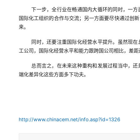
下一步，全行业在畅通国内大循环的同时，一方
国际化工组织的合作与交流；另一方面要尽快通过创新
来。
同时，还要注重国际化经营水平提升。
虽然现在
工公司，国际化经营水平和能力跟跨国公司相比，差距
总而言之，在未来这种重构和发展过程当中，还
端化差异化
这些方面多下功夫。
http://www.chinacem.net/info.asp?id=1326