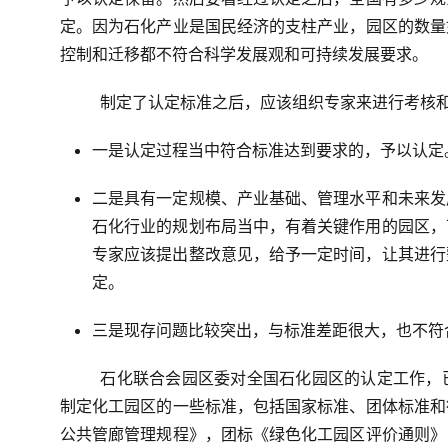
定。因为石化产业是国民经济的支柱产业，园区的数量
控制和迁移都不符合科学发展观和可持续发展要求。
制定了认定标准之后，应该组织专家来进行考核
一是
认定过程当中符合标准达到要求的，予以认定
二是
具有一定规模、产业基础、管理水平和未来发
石化行业的规划布局当中，有着关键作用的园区，
专家应该提出整改意见，给予一定时间，让其进行
定。
三是
现存问题比较突出，与标准差距很大，也不符
石化联合会园区委对全国石化园区的认定工作，
制定化工园区的一些标准，包括国家标准、团体标准和
公共管廊管理规程》，团标《绿色化工园区评价通则》