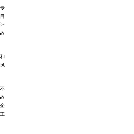
专
目
评
故
和
风
不
故
企
主