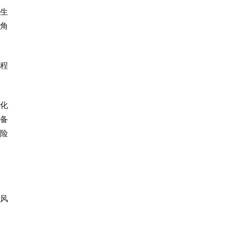
生
角
程
化
备
险
风