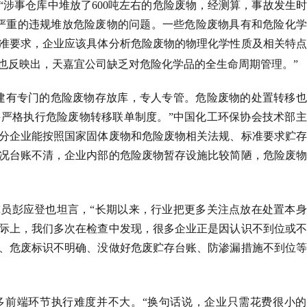
“涉事仓库中堆放了
600
吨左右的危险废物，经测算，事故发生时
严重的违规堆放危险废物的问题。一些危险废物具有和危险化学
准要求，企业应该具体分析危险废物的物理化学性质及相关特点
也反映出，天嘉宜公司缺乏对危险化学品的全生命周期管理。”
建有专门的危险废物存放库，专人专管。危险废物的处置转移也
严格执行危险废物转移联单制度。”中国化工环保协会技术部主
分企业能按照国家固体废物和危险废物相关法规、标准要求贮存
况台账不清，企业内部的危险废物暂存设施比较简陋，危险废物
员彭应登也坦言，“长期以来，行业把更多关注点放在处置本身
际上，我们多次在检查中发现，很多企业正是因认识不到位或不
、危废标识不明确、没做好危废贮存台账、防渗漏措施不到位等
多前端环节执行难度并不大。“换句话说，企业只需花费很小的