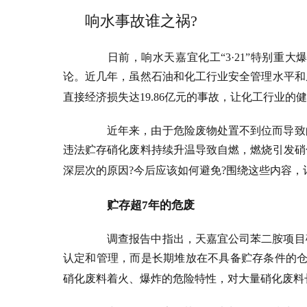
响水事故谁之祸
?
日前，响水天嘉宜化工“
3
·
21
”特别重大
论。近几年，虽然石油和化工行业安全管理水平和
直接经济损失达
19.86
亿元的事故，让化工行业的健
近年来，由于危险废物处置不到位而导致
违法贮存硝化废料持续升温导致自燃，燃烧引发硝
深层次的原因
?
今后应该如何避免
?
围绕这些内容，
贮存超
7
年的危废
调查报告中指出，天嘉宜公司苯二胺项目
认定和管理，而是长期堆放在不具备贮存条件的
硝化废料着火、爆炸的危险特性，对大量硝化废料