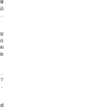
爆
品
，
应
任
和
处
，
了
，
成