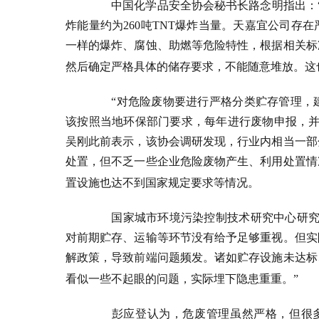
中国化学品安全协会秘书长路念明指出：
炸能量约为
260
吨
TNT
爆炸当量。天嘉宜公司存在
一样的爆炸、腐蚀、助燃等危险特性，根据相关标
然后确定严格具体的储存要求，不能随意堆放。这
“对危险废物要进行严格分类贮存管理，
该按照当地环保部门要求，每年进行废物申报，并
吴刚此前表示，该协会调研发现，行业内相当一部
处置，但不乏一些企业危险废物产生、利用处置情
置设施也达不到国家规定要求等情况。
国家城市环境污染控制技术研究中心研究
对前期贮存、运输等环节没有给予足够重视。但实
解政策，导致前端问题频发。诸如贮存设施未达标
看似一些不起眼的问题，实际埋下隐患重重。”
彭应登认为，危废管理虽然严格，但很