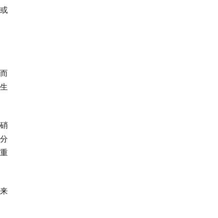
或
而
生
硝
分
重
来