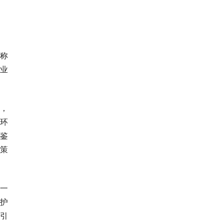
称
行业
，
环
鉴
策
一
护
商引