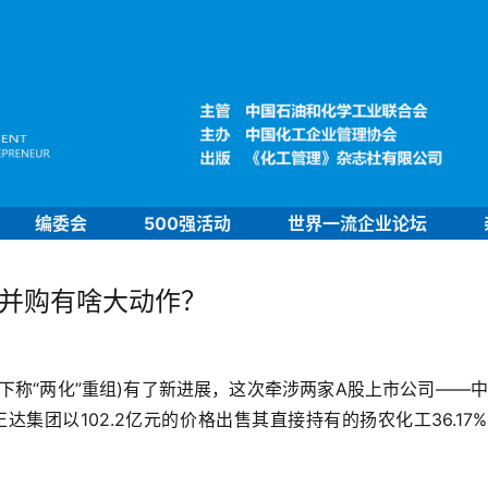
编委会
500强活动
世界一流企业论坛
次并购有啥大动作？
下称“两化”重组)有了新进展，这次牵涉两家A股上市公司——
中
达集团以102.2亿元的价格出售其直接持有的扬农化工36.17