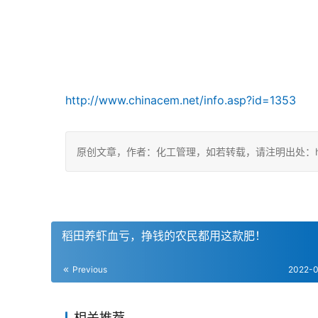
http://www.chinacem.net/info.asp?id=1353
原创文章，作者：化工管理，如若转载，请注明出处：https://c
稻田养虾血亏，挣钱的农民都用这款肥！
Previous
2022-
相关推荐