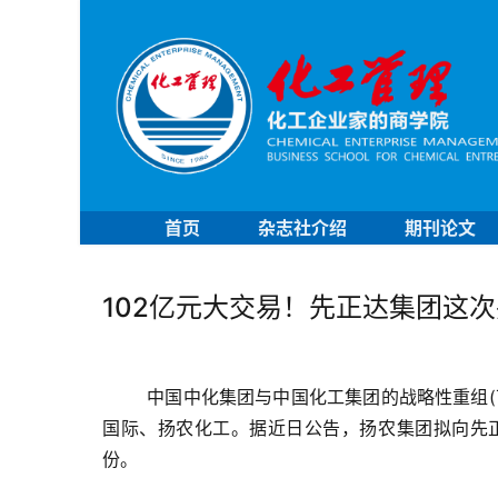
首页
杂志社介绍
期刊论文
102亿元大交易！先正达集团这
中国中化集团与中国化工集团的战略性重组(
国际、扬农化工
。据近日公告，
扬农集团拟向先正
份。