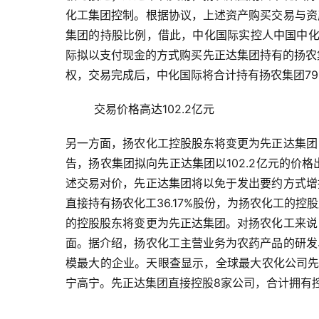
化工集团控制。根据协议，上述资产购买交易与资
集团的持股比例，借此，中化国际实控人中国中化
际拟以支付现金的方式购买先正达集团持有的扬农集团
权，交易完成后，中化国际将合计持有扬农集团79.
交易价格高达102.2亿元
另一方面，扬农化工控股股东将变更为先正达集团
告，扬农集团拟向先正达集团以102.2亿元的价格
述交易对价，先正达集团将以免于发出要约方式增
直接持有扬农化工36.17%股份，为扬农化工的
的控股股东将变更为先正达集团。对扬农化工来说
面。据介绍，扬农化工主营业务为农药产品的研发
模最大的企业。天眼查显示，全球最大农化公司先正
宁高宁。先正达集团直接控股8家公司，合计拥有控