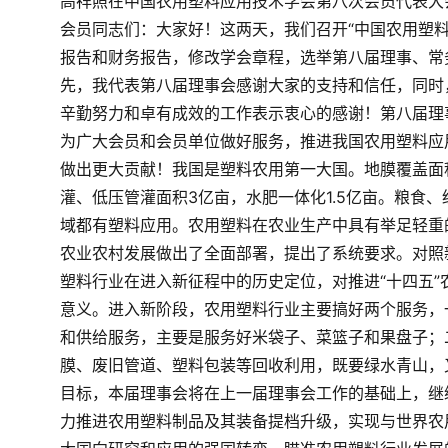
高祥照在中国农用塑料应用技术学会
第八次会员代表大
会员同志们：
大家好！
这两天，我们召开“中国农用塑
报告和财务报告，修改学会章程，选举第八届理事、常
先，我代表第八届理事会感谢大家的支持和信任，
同时
辛勤努力和卓有成效的工作表示衷心的感谢！
第八届理
为广大会员和会员单位做好服务，推进我国农用塑料应
做出更大贡献！
我国是塑料农用第一大国。地膜覆盖面积
灌、低压管灌面积3亿亩，水肥一体化1.5亿亩。粮食
域都有塑料应用。农用塑料在农业生产中具有举足轻重
农业农村发展做出了全面部署，提出了系统要求。对照
塑料行业在进入新征程中的历史定位，对推进“十四五
意义。
进入新阶段，农用塑料行业主要搞好两个服务，
和供给服务，主要是服务好米袋子、菜篮子和果盘子；
膜、废旧管道、塑料包装等回收利用，既要绿水青山，
目标，本届理事会将在上一届理事会工作的基础上，继
力推进农用塑料制品及其装备提档升级，实现与世界农