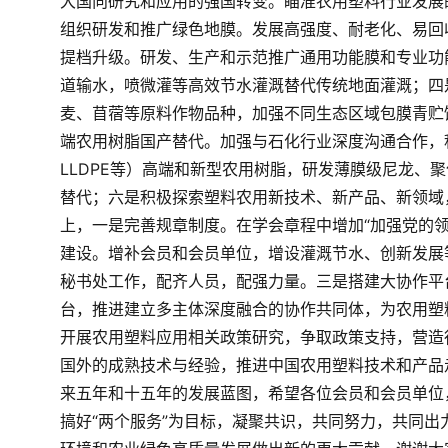
大国向研究和应用的强国转变。瞄准农用塑料行业发展
组织研发和推广绿色地膜。发展高强度、耐老化、易回
提档升级。研发、生产和示范推广通用功能膜和专业功
道输水，喷微灌等高效节水灌溉替代传统地面灌溉；
四
麦、苜蓿等原料作物品种，加强不同生态区域包膜青贮
端农用树脂国产替代。加强与石化行业深度沟通合作，积极发
LLDPE等）高端和新型农用树脂，研发薄膜级尼龙、
替代；
六是积极探索塑料农用新技术、新产品、新领域
上，
一是完善规章制度。在学会章程中增加“加强党的
建设。增补会员和会员单位，增设灌溉节水、创新发展
秘书处工作，配齐人员，配强力量。
三是搭建大协作平
台，推进建立多主体深度融合的协作共同体，为农用塑
开展农用塑料应用相关政策研究，争取政策支持，营造
国外的成熟技术与经验，推进中国农用塑料技术和产品
来五年和十五年的发展蓝图，希望各位会员和会员单位
搞好“两个服务”为目标，凝聚共识，共同努力，共同