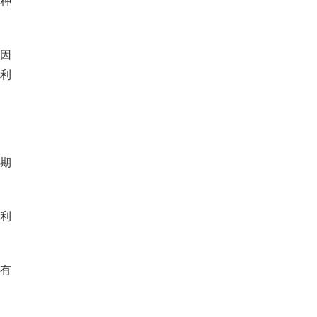
种
因
利
预期
利
。
有