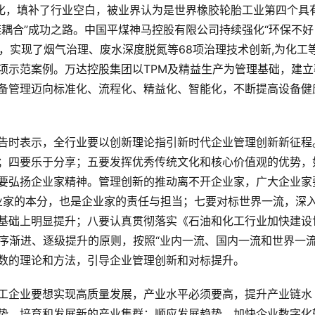
业化，填补了行业空白，被业界认为是世界橡胶轮胎工业第四个具
耦合”成功之路。中国平煤神马控股有限公司持续强化“环保不好
念，实现了烟气治理、废水深度脱氮等68项治理技术创新,为化工
项示范案例。万达控股集团以TPM及精益生产为管理基础，建立
备管理迈向标准化、流程化、精益化、智能化，不断提高设备健
告时表示，全行业要以创新理论指引新时代企业管理创新新征程
；四要乐于分享；五要发挥优秀传统文化和核心价值观的优势，
等；六要弘扬企业家精神。管理创新的推动离不开企业家，广大企业家
企业家的本分，也是企业家的责任与担当；七要对标世界一流，深
基础上明显提升；八要认真贯彻落实《石油和化工行业加快建设
循序渐进、逐级提升的原则，按照“业内一流、国内一流和世界一流
数的理论和方法，引导企业管理创新和对标提升。
工企业要想实现高质量发展，产业水平必须要高，提升产业链水
势，培育和发展新的产业集群；顺应发展趋势，加快企业数字化