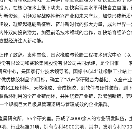
投入，在核心技术上很下功夫，加快实现高水平科技自立自强，
创新资源，引领发展战略性新兴产业和未来产业，加快形成新质
建设，凝聚起砥砺新征程、奋斗新时代的强大力量，成为世界一
内外双向投资潜力，加强前沿技术领域的合作，加快培育经济合
放型经济注入新动能。
上作了致辞。袁仲雪说，国家橡胶与轮胎工程技术研究中心（以
软控股份有限公司和赛轮集团股份有限公司共同承建，是全国惟一一
研究中心，是国家行业技术领导者。国橡中心以“让橡胶工业站上
”“做优橡胶制品”的目标，确立了“以产学研融合为基础、以全产
游的化工原材料、天然橡胶、合成橡胶，到软件与硬件装备，到
胶循环利用的全产业链闭环，并围绕着产业链，部署创新链，完
了一个规模巨大且极具管理逻辑与管理成效的企业集群。
直属研究所，55个研究室。形成了4000余人的专业研发队伍，
项、行业标准91项，拥有专利4900余项，其中，发明专利170