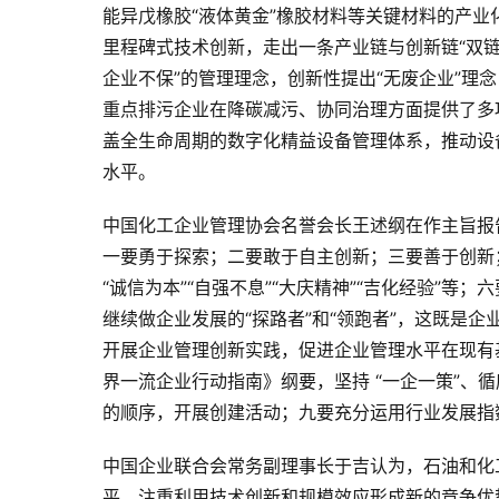
能异戊橡胶“液体黄金”橡胶材料等关键材料的产
里程碑式技术创新，走出一条产业链与创新链“双链
企业不保”的管理理念，创新性提出“无废企业”理
重点排污企业在降碳减污、协同治理方面提供了多
盖全生命周期的数字化精益设备管理体系，推动设
水平。
中国化工企业管理协会名誉会长王述纲在作主旨报
一要勇于探索；二要敢于自主创新；三要善于创新
“诚信为本”“自强不息”“大庆精神”“吉化经验”
继续做企业发展的“探路者”和“领跑者”，这既是
开展企业管理创新实践，促进企业管理水平在现有
界一流企业行动指南》纲要，坚持 “一企一策”、
的顺序，开展创建活动；九要充分运用行业发展指
中国企业联合会常务副理事长于吉认为，石油和化
平，注重利用技术创新和规模效应形成新的竞争优