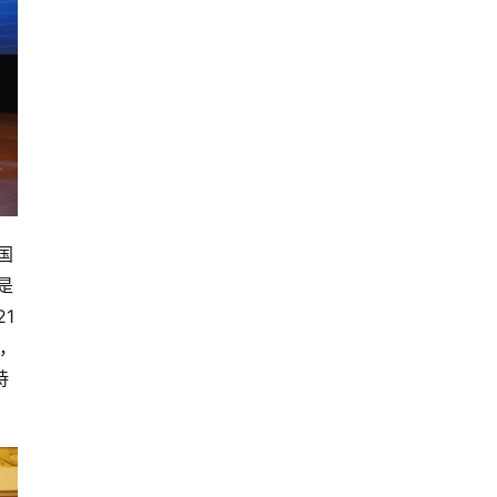
国
是
1
，
持