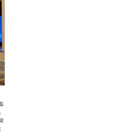
、
盐
。
突
性