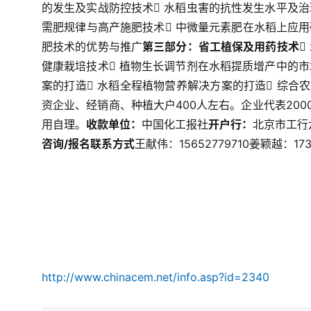
的发生及实战防控技术
 水稻虫害的抗性发生水平及
需肥规律与高产施肥技术
 中微量元素肥在水稻上应
肥技术的优势与推广
第三部分：省工植保及用药技术

健康栽培技术
 植物生长调节剂在水稻提质增产中的
案的打造
 水稻全程植物营养解决方案的打造
 综合
资企业、经销商、种植大户400人左右。企业代表200
用自理。
收款单位：
中国化工报社
开户行：
北京市工行
咨询/报名联系方式
王献伟：15652779710
姜颖越：1730
http://www.chinacem.net/info.asp?id=2340