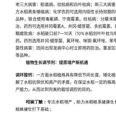
老三大病害：稻瘟病、纹枯病和白叶枯病；新三大病害
方水稻黑条矮缩病：化学农药可选用内吸性长持效期的
品种，联合使用毒氟磷、宁南霉素。
纹枯病：分蘖末
治，药剂可选用井冈霉素A、井冈·蜡芽菌、多抗霉素、
鞘腐败病：水稻破口前7—10天（10%水稻剑叶叶枕
药。药剂选用井冈·蜡芽菌、氟环唑、咪铜·氟环唑、苯甲
菌性病害：田间出现发病中心时立即用药防治。重发区
等品种。
植物生长调节剂：提质增产新机遇
调环酸钙：
一方面水稻植株具有降低节间长度、矮化植
解了水稻抗倒伏和高产的矛盾，在保证水稻一定的株高
产能力，从而达到完美的栽培调控的目的。
吲哚丁酸：
专注水稻增产，助力水稻根系健康生
植株健壮打下基础；