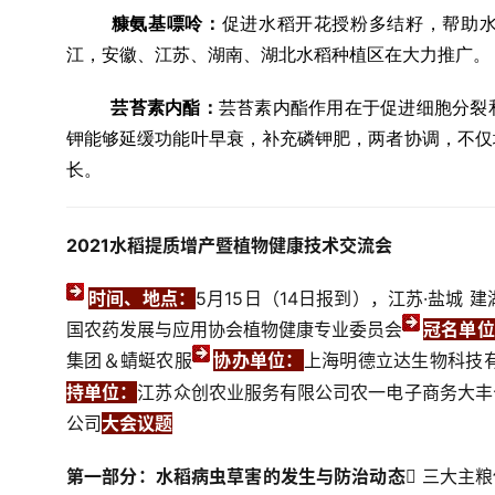
糠氨基嘌呤：
促进水稻开花授粉多结籽，帮助水
江，安徽、江苏、湖南、湖北水稻种植区在大力推广。
芸苔素内酯：
芸苔素内酯作用在于促进细胞分裂
钾能够延缓功能叶早衰，补充磷钾肥，两者协调，不仅
长。
2021水稻提质增产暨植物健康技术交流会
时间、地点：
5月15日（14日报到），
江苏·盐城 
国农药发展与应用协会植物健康专业委员会
冠名单位
集团＆蜻蜓农服
协办单位：
上海明德立达生物科技
持单
位：
江苏众创农业服务有限公司
农一电子商务大丰
公司
大会议题
第一部分：水稻病虫草害的发生与防治动态
 三大主