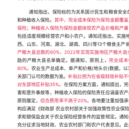
通知指出，保险标的为关系国计民生和粮食安全
和种植收入保险。
其中，完全成本保险为保险金额覆盖
保险；种植收入保险为保险金额体现农产品价格和产量
包括适度规模经营农户和小农户。
通知还指出，实施
西、山东、河南、湖北、湖南、四川等13个粮食主产
产粮大县总数的60%，2022年实现实施地区产粮大县
励的产粮大县名单确定。
据通知，原则上，
完全成本
80%。
农业生产总成本、单产和价格(地头价)数据，
关部门认可的数据为准。
补贴比例为在省级财政补贴不
对东部地区补贴35%。
在保险方案方面，通知提出，完
害和意外事故等，种植收入保险的保险责任应涵盖农产
原则厘定，
综合费用率不高于20%。
各地要注重加强承
构应满足《财政部 农业农村部关于加强政策性农业保险承
求和银保监会关于农业保险经营条件的监管规定。
通知
充分征求当地财政、农业农村部门和农户代表意见。
此