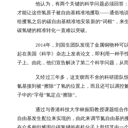
他认为，有两个关键的科学问题必须回答
才能让这些氢原子被自由基精准地攫取——通俗地说
给攫氢之后的碳自由基精准地安装新的“词根”，来
碳氢键的精准转化一直难以突破。
2014
年，刘国生团队发现了金属铜物种可
起在美国《科学》杂志上发表论文，即利用一种手
子上。由此，他们宣告解决了第二个科学问题，从
又经过三年多，这支锲而不舍的科研团队惊
氰基接到被“擦除”了氢的位置上，而且还可以调控
子中的“字母”氢定点“擦除”。
通过与香港科技大学林振阳教授课题组合
自由基发生配位来实现的，由此来调节氮自由基的攫
在众多相似烯丙位碳氢键的有机分子上剪切其中一