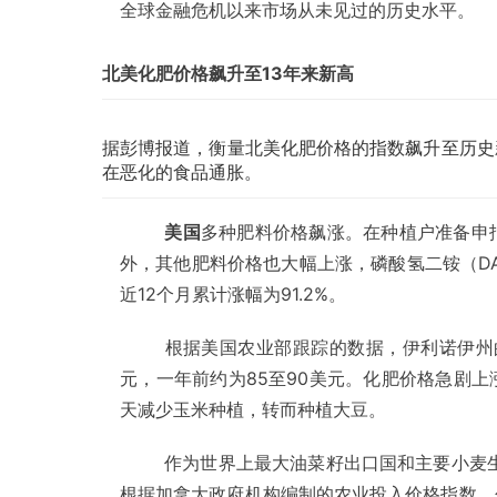
全球金融危机以来市场从未见过的历史水平。
北美化肥价格飙升至13年来新高
据彭博报道，衡量北美化肥价格的指数飙升至历史
在恶化的食品通胀。
美国
多种肥料价格飙涨
。
在种植户准备申
外，其他肥料价格也大幅上涨，磷酸氢二铵（DAP）
近12个月累计涨幅为91.2%。
根据美国农业部跟踪的数据，伊利诺伊州的
元，一年前约为85至90美元。化肥价格急剧
天减少玉米种植，转而种植大豆。
作为世界上最大油菜籽出口国和主要小麦
根据加拿大政府机构编制的农业投入价格指数，