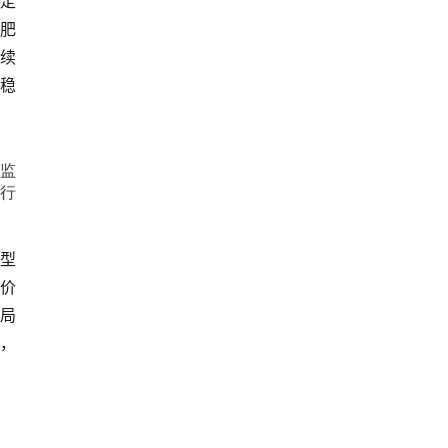
定
肥
续
格稳
场监
行
价
局
，