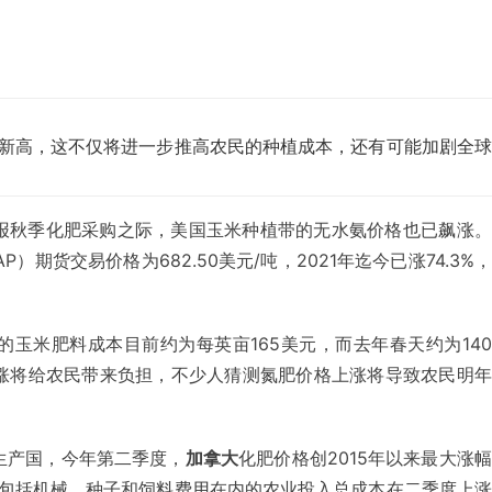
新高，这不仅将进一步推高农民的种植成本，还有可能加剧全球
报秋季化肥采购之际，美国玉米种植带的无水氨价格也已飙涨。
期货交易价格为682.50美元/吨，2021年迄今已涨74.3%
玉米肥料成本目前约为每英亩165美元，而去年春天约为14
上涨将给农民带来负担，不少人猜测氮肥价格上涨将导致农民明
生产国，今年第二季度，
加拿大
化肥价格创2015年以来最大涨
包括机械、种子和饲料费用在内的农业投入总成本在二季度上涨