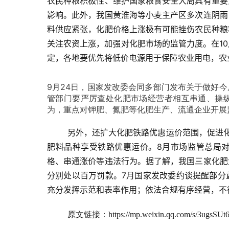
农民种粮积极性、维护国家粮食安全大局具有重要
影响。此外，我国黄淮海等小麦主产区多次连阴雨
料供应紧张，化肥价格上涨极有可能挫伤农民种粮
关注农资上涨，加强对化肥市场的监管力度。在1
定，各地要优先将低价电源用于保障农业用电，农
9月24日，国家发改委会同多部门发布关于做好
管部门要严厉查处化肥市场经营者相互串通、操
为，重点对钾肥、氮肥等化肥生产、流通企业开展
	另外，还扩大化肥铁路优惠运价范围，促进化肥生产流通，支持农业生产，增加缓释肥料、水溶肥料等8个新型
肥料品种享受铁路优惠运价。8月市场监管总局
格、串通涨价等违法行为。据了解，我国三家化肥
分别处以百万罚款。7月国家发改委约谈提醒部分
充分发挥示范和表率作用；依法合规有序经营，不
原文链接：https://mp.weixin.qq.com/s/3ugsSUt6