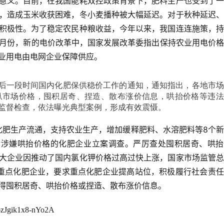
意义。目前，在我国能耗双控政策背景下，肥料生产也受到了一
，造成玉米收获困难，冬小麦播种被大幅延迟。对于秋种延迟、
积极性。为了稳定农民种粮收益，今年以来，我国连连施策，持
0月份，新的电价改革中，国家发展改革委指出保持农业用电价
业用电由电网企业保障供应。
今后一段时间国内化肥保供稳价工作的通知，通知指出，各地市
纵市场价格，囤积居奇、捏造、散布涨价信息，哄抬价格等违法
监督检查，依法曝光典型案例，形成有效震慑。
对涉嫌哄抬价格的化肥企业立案调查。严厉查处囤积居奇、哄抬
大企业因推动了国内氯化钾价格过高过快上涨，国家市场监管总
重点化肥企业，要求重点化肥企业提高站位，积极履行社会责任
得囤积居奇、哄抬价格或捏造、散布涨价信息。
zJgik1x8-nYo2A