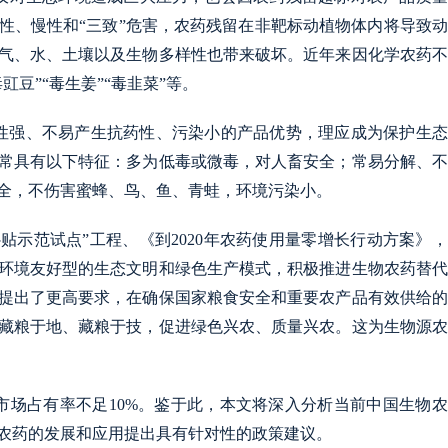
性、慢性和“三致”危害，农药残留在非靶标动植物体内将导致
气、水、土壤以及生物多样性也带来破坏。近年来因化学农药不
豆”“毒生姜”“毒韭菜”等。
性强、不易产生抗药性、污染小的产品优势，理应成为保护生态
常具有以下特征：多为低毒或微毒，对人畜安全；常易分解、不
全，不伤害蜜蜂、鸟、鱼、青蛙，环境污染小。
补贴示范试点”工程、《到2020年农药使用量零增长行动方案》
环境友好型的生态文明和绿色生产模式，积极推进生物农药替代
提出了更高要求，在确保国家粮食安全和重要农产品有效供给的
藏粮于地、藏粮于技，促进绿色兴农、质量兴农。这为生物源农
市场占有率不足10%。鉴于此，本文将深入分析当前中国生物
农药的发展和应用提出具有针对性的政策建议。