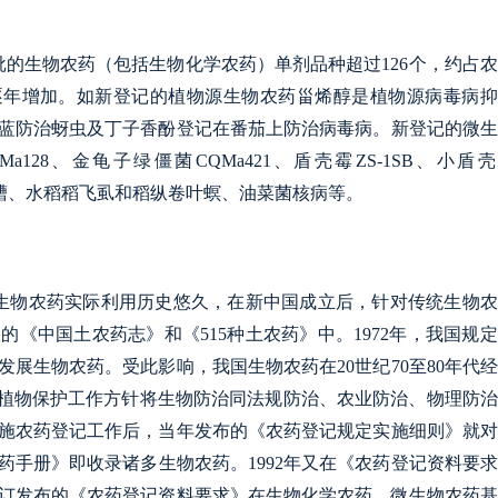
批的生物农药（包括生物化学农药）单剂品种超过126个，约占
逐年增加。如新登记的植物源生物农药甾烯醇是植物源病毒病抑
蓝防治蚜虫及丁子香酚登记在番茄上防治病毒病。新登记的微生
28、金龟子绿僵菌CQMa421、盾壳霉ZS-1SB、小盾
生蛴螬、水稻稻飞虱和稻纵卷叶螟、油菜菌核病等。
生物农药实际利用历史悠久，在新中国成立后，针对传统生物农
的《中国土农药志》和《515种土农药》中。1972年，我国规
展生物农药。受此影响，我国生物农药在20世纪70至80年代
治”植物保护工作方针将生物防治同法规防治、农业防治、物理防
实施农药登记工作后，当年发布的《农药登记规定实施细则》就
农药手册》即收录诸多生物农药。1992年又在《农药登记资料要
修订发布的《农药登记资料要求》在生物化学农药、微生物农药