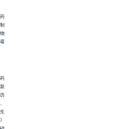
农药
制
物
壳霉
药
定新
经历
治、
对生
求》
基础