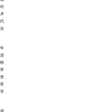
，对
技术
代
农业
5年
显进
植
枯草
药资
芽
等
成