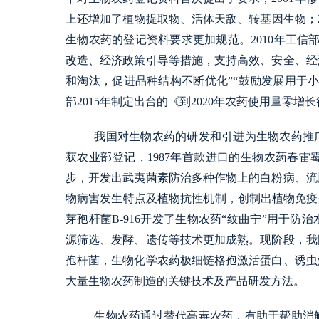
上还增加了植物提取物、活体天敌、转基因生物；2
生物农药的登记资料要求更加规范。2010年工信
改造、经济政策引导等措施，支持高效、安全、经
和淘汰，促进品种结构不断优化”“鼓励发展用于
部2015年制定出台的《到2020年农药使用量零
我国对生物农药的研发和引进为生物农药推广
获农业部登记，1987年首款进口的生物农药春
步，开发出武夷菌素防治多种作物上的白粉病、流
物病害发生特点及植物抗性机制，创制出植物免疫
芽孢杆菌B-916开发了生物农药“纹曲宁”用于
源筛选、发酵、遗传等技术更加成熟。现阶段，我
孢杆菌，生物化学农药极细链格孢激活蛋白、诱虫
大量生物农药制造的关键技术及产品研发方法。
生物农药通过替代高毒农药，有助于帮助消