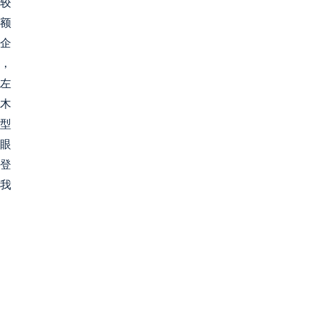
较
总额
上企
场，
元左
。木
型
赤眼
登
在我