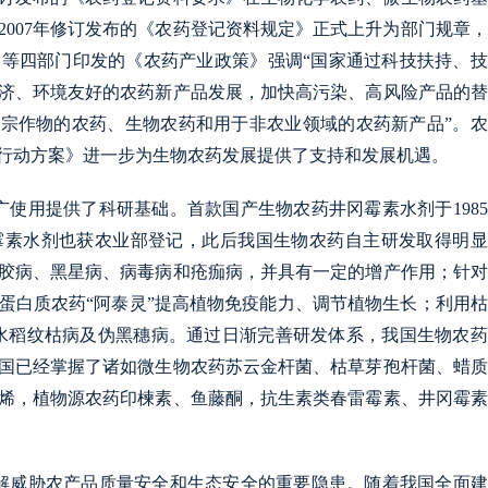
007年修订发布的《农药登记资料规定》正式上升为部门规章
部等四部门印发的《农药产业政策》强调“国家通过科技扶持、
济、环境友好的农药新产品发展，加快高污染、高风险产品的替
小宗作物的农药、生物农药和用于非农业领域的农药新产品”。
增长行动方案》进一步为生物农药发展提供了支持和发展机遇。
使用提供了科研基础。首款国产生物农药井冈霉素水剂于198
雷霉素水剂也获农业部登记，此后我国生物农药自主研发取得明
胶病、黑星病、病毒病和疮痂病，并具有一定的增产作用；针对
蛋白质农药“阿泰灵”提高植物免疫能力、调节植物生长；利用
防治水稻纹枯病及伪黑穗病。通过日渐完善研发体系，我国生物农
国已经掌握了诸如微生物农药苏云金杆菌、枯草芽孢杆菌、蜡质
烯，植物源农药印楝素、鱼藤酮，抗生素类春雷霉素、井冈霉素
解威胁农产品质量安全和生态安全的重要隐患。随着我国全面建