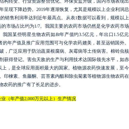
结构转变、行业资源整合优化、环保安监升级，国内市场表现出
18年呈现下降趋势。2019年逐渐恢复，尤其是规模以上企业利润
业的销售利润率达到近年最高点。从表1数据可以看到，规模以
农药的市场占比约为1/7。我国主要的农药市场仍然是化学农药市
。我国某些明星生物农药如
Bt
年产值约3.5亿元，年出口1.5亿
两者的年产值及推广应用范围可与化学农药媲美，甚至远销国外
破，广泛应用于防治蔬菜根腐病、灰霉病等土传病害。棉铃虫核
制剂获得登记。害虫天敌的生产与利用技术达国际领先水平，如
以上，是全球应用面积最大的国家。植物源农药快速发展，至今
碱、印楝素、鱼藤酮、芸苔素内酯和除虫菊素等植物源生物农药
物农药的推广有了长足的进步。
业（年产值2,000万元以上）生产情况