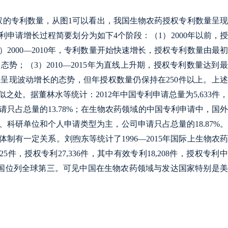
药授权的专利数量，从图1可以看出，我国生物农药授权专利数量呈
申请增长过程简要划分为如下4个阶段：（1）2000年以前，
2000—2010年，专利数量开始快速增长，授权专利数量由最
态势；（3）2010—2015年为直线上升期，授权专利数量达到
落并呈现波动增长的态势，但年授权数量仍保持在250件以上。上
处。据董林水等统计：2012年中国专利申请总量为5,633件
申请只占总量的13.78%；在生物农药领域的中国专利申请中，国
校、科研单位和个人申请类型为主，公司申请只占总量的18.87%
制有一定关系。刘煦东等统计了1996—2015年国际上生物农
件，授权专利27,336件，其中有效专利18,208件，授权专利
3%，中国位列全球第三。可见中国在生物农药领域与发达国家特别是