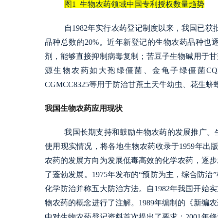
图1  生物农药领域中国专利授权数量趋势
自1982年实行农药登记制度以来，我国已获
品种总数的20%。近年新登记的生物农药品种也
剂，能够直接抑制病毒复制；苦豆子生物碱用于甘
源生物农药如大孢绿僵菌、金龟子绿僵菌CQMa1
CGMCC8325等用于防治甘蔗土天牛幼虫、花
我国生物农药应用现状
我国长期支持和鼓励生物农药的发展推广。
使用现实情况，将各地生物农药收录于1959年出版
农药的发展方向为发展低毒高效的化学农药，逐步发
了蓬勃发展。1975年发布的“预防为主，综合防
化学防治并称五大防治方法。自1982年我国开始
物农药的概念进行了注解。1989年编制的《新编
中对生物农药登记资料首次提出了要求；2001年