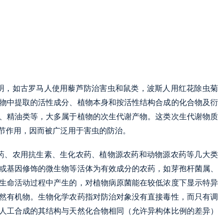
明，如古罗马人使用藜芦防治害虫和鼠类，波斯人用红花除虫菊
物中提取的活性成分、植物本身和按活性结构合成的化合物及衍
、精油类等，大多属于植物的次生代谢产物。这类次生代谢物质
节作用，因而被广泛用于害虫的防治。
药、农用抗生素、生化农药、植物源农药和动物源农药等几大类
或基因修饰的微生物等活体为有效成分的农药，如芽孢杆菌属、
生命活动过程中产生的，对植物病原菌能在较低浓度下显示特异
然有机物。生物化学农药指对防治对象没有直接毒性，而只有调
人工合成的其结构与天然化合物相同（允许异构体比例的差异）