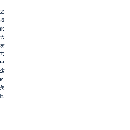
现逐
授权
初的
最大
述发
，其
外申
。这
药的
中美
美国