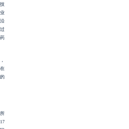
技
农业
然沿
过
药
%，
要在
的
1所
17