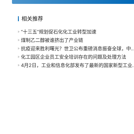
相关推荐
“十三五”规划促石化化工业转型加速
煤制乙二醇被谁挤出了产业链
抗疫迎来胜利曙光？世卫公布重磅消息振奋全球，
化工园区企业员工安全培训存在的问题及处理方法
4月2日，工业和信息化部发布了最新的国家新型工业化产业示范基地五星级名单，今年有34家。其中，石油化工领域中仅有一家园区被评为五星，他是上海化学工业区。 根据上海化学工业区官网信息，位于上海市南端、东海之滨杭州湾北岸的上海化学工